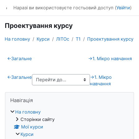
Перейти до головного вмісту
dl_KhNADU
Наразі ви використовуєте гостьовий доступ (
Увійти
)
Проектування курсу
На головну
Курси
ЛІТОс
Т1
Проектування курсу
Схема розділу
←
Загальне
→
1. Мікро навчання
←
Загальне
→
1. Мікро
навчання
Блоки
Пропустити Навігація
Навігація
На головну
Сторінки сайту
Мої курси
Курси