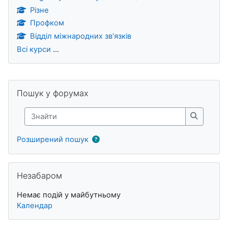
Різне
Профком
Відділ міжнародних зв'язків
Всі курси
...
Блоки
Пропустити Пошук у форумах
Пошук у форумах
Знайти
Знайти
Розширений пошук
Пропустити Незабаром
Незабаром
Немає подій у майбутньому
Календар