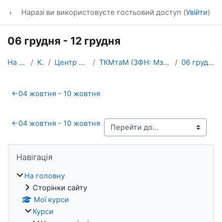
Перейти до головного вмісту
dl_KhNADU
Наразі ви використовуєте гостьовий доступ (
Увійти
)
06 грудня - 12 грудня
На головну
Курси
Центр освітніх послуг
ТКМтаМ (ЗФН: Мз-11-21, Аз-11-21, Аз-21-19)
06 грудня - 12 грудня
Схема розділу
←
04 жовтня - 10 жовтня
←
04 жовтня - 10 жовтня
Блоки
Пропустити Навігація
Навігація
На головну
Сторінки сайту
Мої курси
Курси