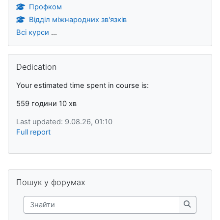
Профком
Відділ міжнародних зв'язків
Всі курси
...
Пропустити Dedication
Dedication
Your estimated time spent in course is:
559 години 10 хв
Last updated: 9.08.26, 01:10
Full report
Блоки
Пропустити Пошук у форумах
Пошук у форумах
Знайти
Знайти