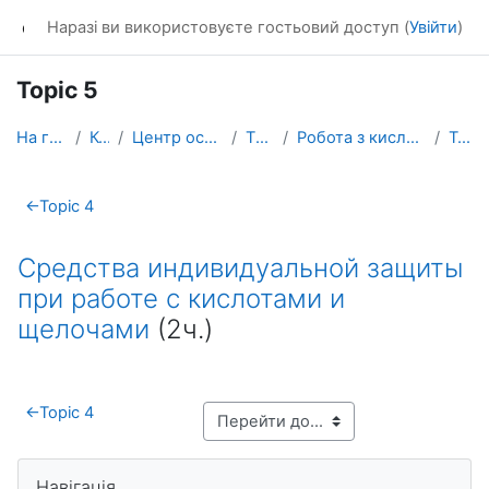
Перейти до головного вмісту
dl_KhNADU
Наразі ви використовуєте гостьовий доступ (
Увійти
)
Topic 5
На головну
Курси
Центр освітніх послуг
ТРДК-ІК
Робота з кислотами та лугами
Topic 5
Схема розділу
←
Topic 4
Средства индивидуальной защиты
при работе с кислотами и
щелочами
(2ч.)
←
Topic 4
Блоки
Пропустити Навігація
Навігація