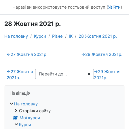
Перейти до головного вмісту
dl_KhNADU
Наразі ви використовуєте гостьовий доступ (
Увійти
)
28 Жовтня 2021 р.
На головну
Курси
Різне
ІК
28 Жовтня 2021 р.
Схема розділу
←
27 Жовтня 2021р.
→
29 Жовтня 2021р.
←
27 Жовтня
→
29 Жовтня
2021р.
2021р.
Блоки
Пропустити Навігація
Навігація
На головну
Сторінки сайту
Мої курси
Курси