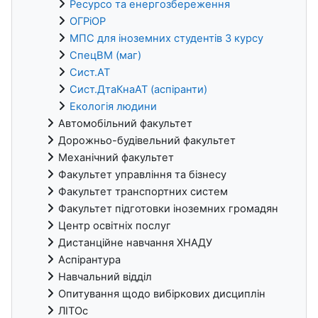
Ресурсо та енергозбереження
ОГРіОР
МПС для іноземних студентів 3 курсу
СпецВМ (маг)
Сист.АТ
Сист.ДтаКнаАТ (аспіранти)
Екологія людини
Автомобільний факультет
Дорожньо-будівельний факультет
Механічний факультет
Факультет управління та бізнесу
Факультет транспортних систем
Факультет підготовки іноземних громадян
Центр освітніх послуг
Дистанційне навчання ХНАДУ
Аспірантура
Навчальний відділ
Опитування щодо вибіркових дисциплін
ЛІТОс