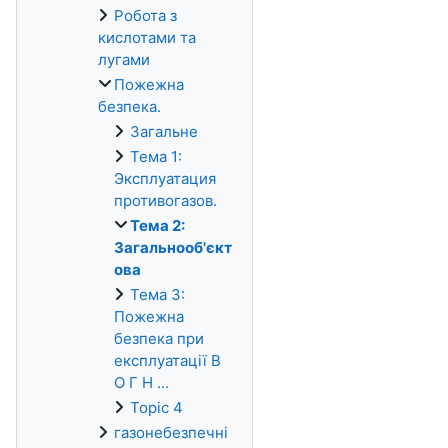
Робота з
кислотами та
лугами
Пожежна
безпека.
Загальне
Тема 1:
Эксплуатация
противогазов.
Тема 2:
Загальнооб'єкт
ова
Тема 3:
Пожежна
безпека при
експлуатації В
О Г Н ...
Topic 4
газонебезпечні