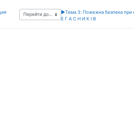
ция
▶︎
Тема 3: Пожежна безпека при е
Е Г А С Н И К І В