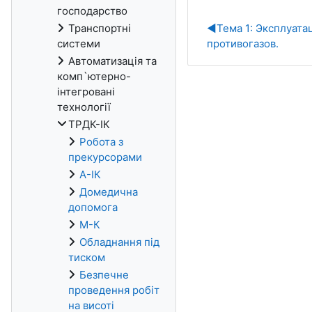
господарство
Транспортні
◀︎
Тема 1: Эксплуата
системи
противогазов.
Автоматизація та
комп`ютерно-
інтегровані
технології
ТРДК-ІК
Робота з
прекурсорами
А-ІК
Домедична
допомога
М-К
Обладнання під
тиском
Безпечне
проведення робіт
на висоті