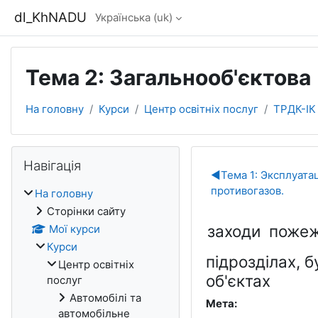
Перейти до головного вмісту
dl_KhNADU
Українська ‎(uk)‎
Тема 2: Загальнооб'єктова
На головну
Курси
Центр освітніх послуг
ТРДК-ІК
Блоки
Пропустити Навігація
Навігація
Схема роз
◀︎
Тема 1: Эксплуата
противогазов.
На головну
Сторінки сайту
заходи пожежн
Мої курси
Курси
підрозділах, 
Центр освітніх
об'єктах
послуг
Автомобілі та
Мета:
автомобільне