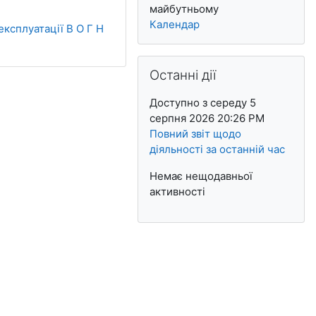
майбутньому
Календар
ксплуатації В О Г Н
Пропустити Останні дії
Останні дії
Доступно з середу 5
серпня 2026 20:26 PM
Повний звіт щодо
діяльності за останній час
Немає нещодавньої
активності