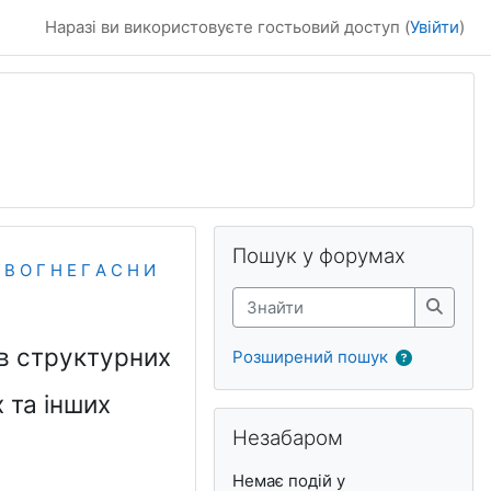
Наразі ви використовуєте гостьовий доступ (
Увійти
)
Блоки
Пропустити Пошук у форумах
Пошук у форумах
В О Г Н Е Г А С Н И
Знайти
Знайти
 в структурних
Розширений пошук
 та інших
Пропустити Незабаром
Незабаром
Немає подій у