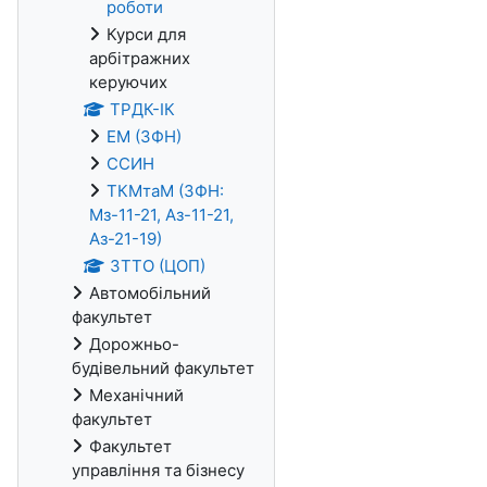
роботи
Курси для
арбітражних
керуючих
ТРДК-ІК
ЕМ (ЗФН)
ССИН
ТКМтаМ (ЗФН:
Мз-11-21, Аз-11-21,
Аз-21-19)
ЗТТО (ЦОП)
Автомобільний
факультет
Дорожньо-
будівельний факультет
Механічний
факультет
Факультет
управління та бізнесу