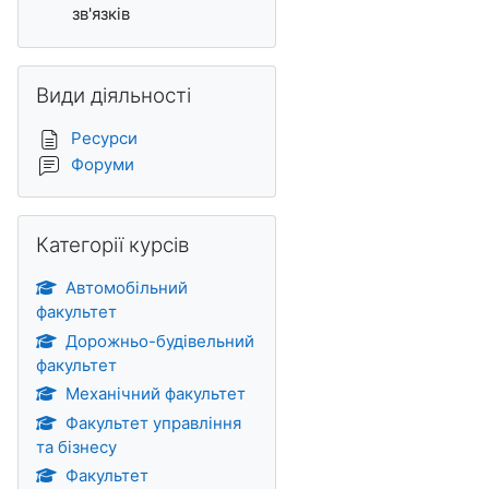
зв'язків
Пропустити Види діяльності
Види діяльності
Ресурси
Форуми
Пропустити Категорії курсів
Категорії курсів
Автомобільний
факультет
Дорожньо-будівельний
факультет
Механічний факультет
Факультет управління
та бізнесу
Факультет