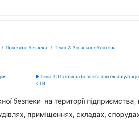
Пожежна безпека.
Тема 2: Загальнооб'єктова
ділу
ция
▶︎
Тема 3: Пожежна безпека при експлуатації 
К І В
ої безпеки на території підприємства,
будівлях, приміщеннях, складах, спорудах