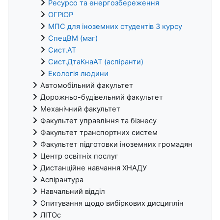
Ресурсо та енергозбереження
ОГРіОР
МПС для іноземних студентів 3 курсу
СпецВМ (маг)
Сист.АТ
Сист.ДтаКнаАТ (аспіранти)
Екологія людини
Автомобільний факультет
Дорожньо-будівельний факультет
Механічний факультет
Факультет управління та бізнесу
Факультет транспортних систем
Факультет підготовки іноземних громадян
Центр освітніх послуг
Дистанційне навчання ХНАДУ
Аспірантура
Навчальний відділ
Опитування щодо вибіркових дисциплін
ЛІТОс