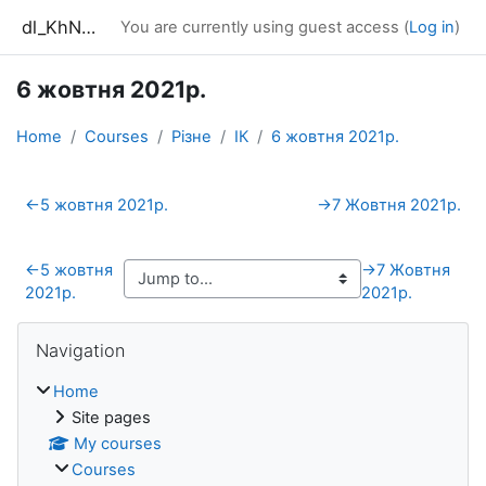
Skip to main content
dl_KhNADU
You are currently using guest access (
Log in
)
6 жовтня 2021р.
Home
Courses
Різне
ІК
6 жовтня 2021р.
Section outline
←
5 жовтня 2021р.
→
7 Жовтня 2021р.
←
5 жовтня
→
7 Жовтня
2021р.
2021р.
Blocks
Skip Navigation
Navigation
Home
Site pages
My courses
Courses