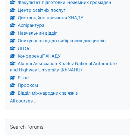
Факультет підготовки іноземних громадян
Центр освітніх послуг
Дистанційне навчання ХНАДУ
Аспірантура
Навчальний відділ
Опитування щодо вибіркових дисциплін
ЛІТОс
Конференції ХНАДУ
Alumni Association Kharkiv National Automobile
and Highway University (KhNAHU)
Різне
Профком
Відділ міжнародних зв'язків
All courses
...
Blocks
Skip Search forums
Search forums