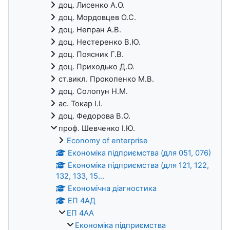
доц. Лисенко А.О.
доц. Мордовцев О.С.
доц. Непран А.В.
доц. Нестеренко В.Ю.
доц. Поясник Г.В.
доц. Приходько Д.О.
ст.викл. Прокопенко М.В.
доц. Солопун Н.М.
ас. Токар І.І.
доц. Федорова В.О.
проф. Шевченко І.Ю.
Economy of enterprise
Економіка підприємства (для 051, 076)
Економіка підприємства (для 121, 122,
132, 133, 15...
Економічна діагностика
ЕП 4АД
ЕП 4АА
Економіка підприємства