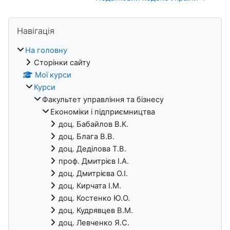
Блоки
Пропустити Навігація
Навігація
На головну
Сторінки сайту
Мої курси
Курси
Факультет управління та бізнесу
Економіки i підприємництва
доц. Бабайлов В.К.
доц. Блага В.В.
доц. Деділова Т.В.
проф. Дмитрієв І.А.
доц. Дмитрієва О.І.
доц. Кирчата І.М.
доц. Костенко Ю.О.
доц. Кудрявцев В.М.
доц. Левченко Я.С.