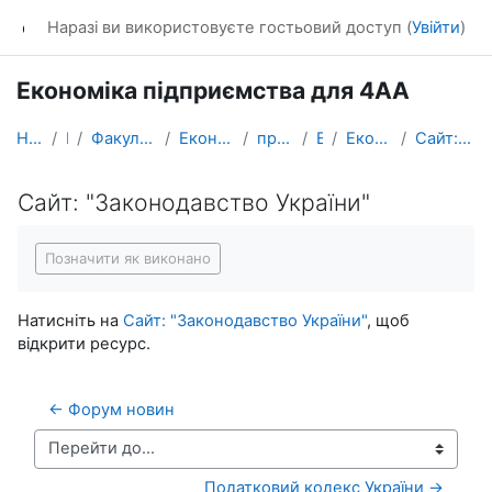
Перейти до головного вмісту
dl_KhNADU
Наразі ви використовуєте гостьовий доступ (
Увійти
)
Економіка підприємства для 4АА
На головну
Курси
Факультет управління та бізнесу
Економіки i підприємництва
проф. Шевченко І.Ю.
ЕП 4АА
Економіка підприємства
Сайт: "Законодавство України"
Сайт: "Законодавство України"
Умови завершення
Позначити як виконано
Натисніть на
Сайт: "Законодавство України"
, щоб
відкрити ресурс.
← Форум новин
Перейти до...
Податковий кодекс України →