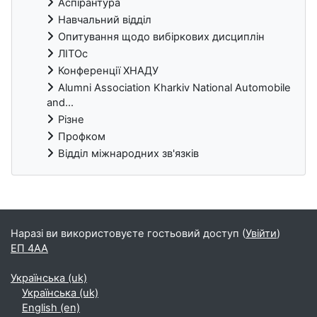
Аспірантура
Навчальний відділ
Опитування щодо вибіркових дисциплін
ЛІТОс
Конференції ХНАДУ
Alumni Association Kharkiv National Automobile
and...
Різне
Профком
Відділ міжнародних зв'язків
Блоки
Наразі ви використовуєте гостьовий доступ (
Увійти
)
ЕП 4АА
Українська ‎(uk)‎
Українська ‎(uk)‎
English ‎(en)‎