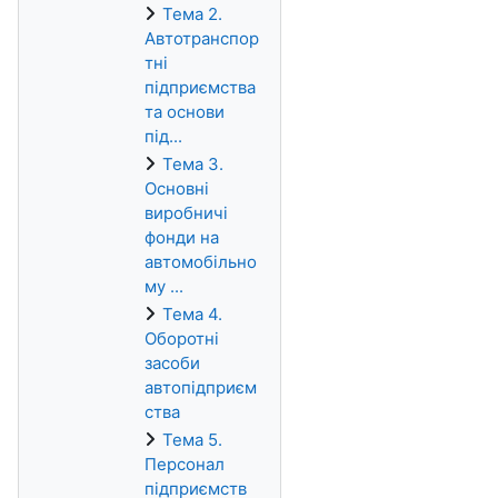
Тема 2.
Автотранспор
тні
підприємства
та основи
під...
Тема 3.
Основні
виробничі
фонди на
автомобільно
му ...
Тема 4.
Оборотні
засоби
автопідприєм
ства
Тема 5.
Персонал
підприємств