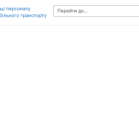
аці персоналу
більного транспорту