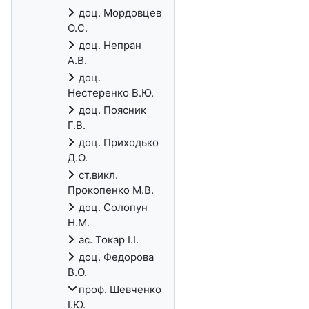
доц. Мордовцев
О.С.
доц. Непран
А.В.
доц.
Нестеренко В.Ю.
доц. Поясник
Г.В.
доц. Приходько
Д.О.
ст.викл.
Прокопенко М.В.
доц. Солопун
Н.М.
ас. Токар І.І.
доц. Федорова
В.О.
проф. Шевченко
І.Ю.