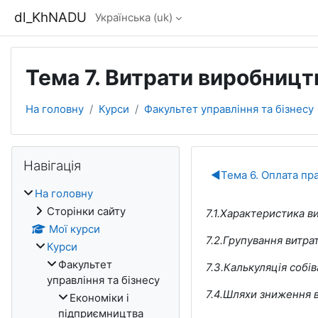
Перейти до головного вмісту
dl_KhNADU
Українська ‎(uk)‎
Тема 7. Витрати виробницт
На головну
Курси
Факультет управління та бізнесу
Блоки
Пропустити Навігація
Навігація
Схема роз
◀︎
Тема 6. Оплата пр
На головну
Сторінки сайту
7.1.Характеристика ви
Мої курси
7.2.Групування витр
Курси
Факультет
7.3.Калькуляція собі
управління та бізнесу
7.4.Шляхи зниження в
Економіки i
підприємництва