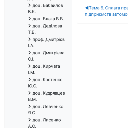
доц. Бабайлов
◀︎
Тема 6. Оплата пр
В.К.
підприємств автомо
доц. Блага В.В.
доц. Деділова
Т.В.
проф. Дмитрієв
І.А.
доц. Дмитрієва
О.І.
доц. Кирчата
І.М.
доц. Костенко
Ю.О.
доц. Кудрявцев
В.М.
доц. Левченко
Я.С.
доц. Лисенко
А.О.