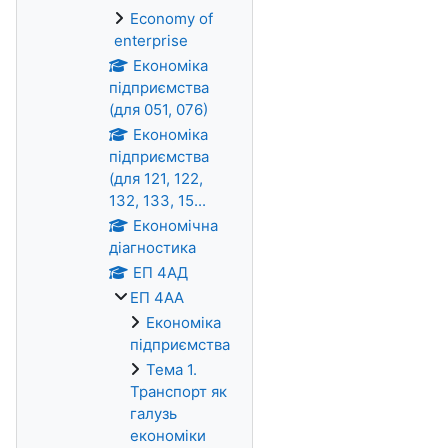
Economy of
enterprise
Економіка
підприємства
(для 051, 076)
Економіка
підприємства
(для 121, 122,
132, 133, 15...
Економічна
діагностика
ЕП 4АД
ЕП 4АА
Економіка
підприємства
Тема 1.
Транспорт як
галузь
економіки