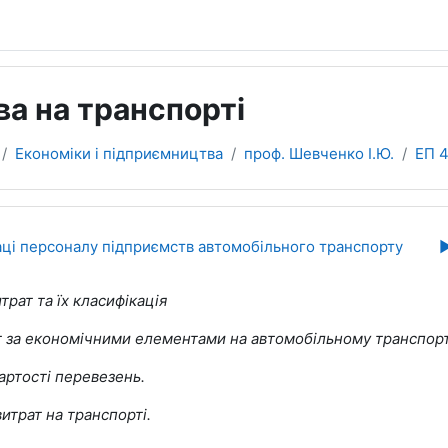
ва на транспорті
Економіки i підприємництва
проф. Шевченко І.Ю.
ЕП 
ділу
аці персоналу підприємств автомобільного транспорту
▶
трат та їх класифікація
ат за економічними елементами на автомобільному транспорт
вартості перевезень.
итрат на транспорті.