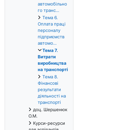
автомобільно
го транс...
Тема 6.
Оплата праці
персоналу
підприємств
автомо...
Тема 7.
Витрати
виробництва
на транспорті
Тема 8.
Фінансові
результати
діяльності на
транспорті
доц. Шершенюк
О.М.
Курси-ресурси
для аспірантів