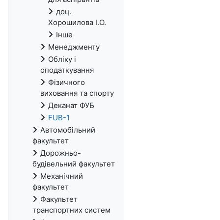
доц.
Хорошилова І.О.
Інше
Менеджменту
Обліку і
оподаткування
Фізичного
виховання та спорту
Деканат ФУБ
FUB-1
Автомобільний
факультет
Дорожньо-
будівельний факультет
Механічний
факультет
Факультет
транспортних систем