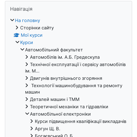
Блоки
Пропустити Навігація
Навігація
На головну
Сторінки сайту
Мої курси
Курси
Автомобільний факультет
Автомобілів ім. А.Б. Гредескула
Технічної експлуатації і сервісу автомобілів
ім. М...
Двигунів внутрішнього згоряння
Технології машинобудування та ремонту
машин
Деталей машин і ТММ
Теоретичної механіки та гідравліки
Автомобільної електроніки
Курси підвищення кваліфікації викладачів
Аргун Щ. В.
Богаєвський О. Б.