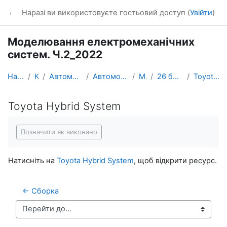
Перейти до головного вмісту
dl_KhNADU
Наразі ви використовуєте гостьовий доступ (
Увійти
)
Моделювання електромеханічних
систем. Ч.2_2022
На головну
Курси
Автомобільний факультет
Автомобільної електроніки
МЕС_Ч.2
26 березня - 1 квітня
Toyota Hybrid System
Toyota Hybrid System
Умови завершення
Позначити як виконано
Натисніть на
Toyota Hybrid System
, щоб відкрити ресурс.
← Сборка
Перейти до...