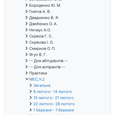
Бороденко Ю. М.
Гнатов А. В.
Двадненко В. Я.
Дзюбенко О. А.
Нечаус А.О.
Сєріков Г. С.
Сєрікова І. О.
Смирнов О. П.
Ягуп В. Г.
-- Для абітурієнтів --
-- Для аспірантів --
Практика
МЕС_Ч.2
Загальне
8 лютого- 14 лютого
15 лютого- 21 лютого
22 лютого- 28 лютого
1 березня - 7 березня