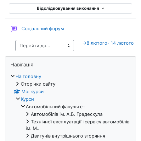
Відслідковування виконання
Соціальний форум
→
8 лютого- 14 лютого
Блоки
Пропустити Навігація
Навігація
На головну
Сторінки сайту
Мої курси
Курси
Автомобільний факультет
Автомобілів ім. А.Б. Гредескула
Технічної експлуатації і сервісу автомобілів
ім. М...
Двигунів внутрішнього згоряння