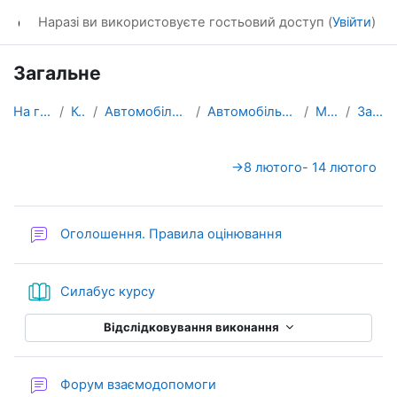
Перейти до головного вмісту
dl_KhNADU
Наразі ви використовуєте гостьовий доступ (
Увійти
)
Загальне
На головну
Курси
Автомобільний факультет
Автомобільної електроніки
МЕС_Ч.2
Загальне
Схема розділу
→
8 лютого- 14 лютого
Форум
Оголошення. Правила оцінювання
Книга
Силабус курсу
Відслідковування виконання
Форум взаємодопомоги