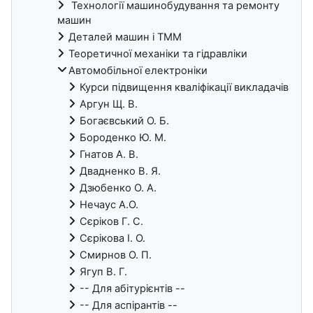
Технології машинобудування та ремонту
машин
Деталей машин і ТММ
Теоретичної механіки та гідравліки
Автомобільної електроніки
Курси підвищення кваліфікації викладачів
Аргун Щ. В.
Богаєвський О. Б.
Бороденко Ю. М.
Гнатов А. В.
Двадненко В. Я.
Дзюбенко О. А.
Нечаус А.О.
Сєріков Г. С.
Сєрікова І. О.
Смирнов О. П.
Ягуп В. Г.
-- Для абітурієнтів --
-- Для аспірантів --