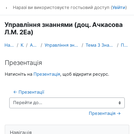
Перейти до головного вмісту
dl_KhNADU
Наразі ви використовуєте гостьовий доступ (
Увійти
)
Управління знаннями (доц. Ачкасова
Л.М. 2Еа)
На головну
Курси
Аспірантура
Управління знаннями (доц. Ачкасова Л.М.)
Тема 3 Знання як об'єкт управління
Презентація
Презентація
Умови завершення
Натисніть на
Презентація
, щоб відкрити ресурс.
← Презентації
Перейти до...
Презентація →
Блоки
Пропустити Навігація
Навігація