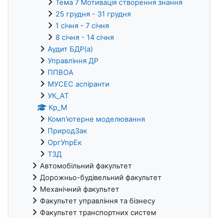
Тема 7 Мотивація створення знання
25 грудня - 31 грудня
1 січня - 7 січня
8 січня - 14 січня
Аудит БДР(а)
Управління ДР
ППВОА
МУСЕС аспіранти
УК_АТ
Кр_М
Комп'ютерне моделювання
ПриродЗак
ОргУпрЕк
ТЗД
Автомобільний факультет
Дорожньо-будівельний факультет
Механічний факультет
Факультет управління та бізнесу
Факультет транспортних систем