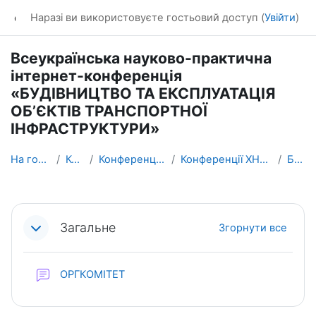
Перейти до головного вмісту
dl_KhNADU
Наразі ви використовуєте гостьовий доступ (
Увійти
)
Всеукраїнська науково-практична
інтернет-конференція
«БУДІВНИЦТВО ТА ЕКСПЛУАТАЦІЯ
ОБ’ЄКТІВ ТРАНСПОРТНОЇ
ІНФРАСТРУКТУРИ»
На головну
Курси
Конференції ХНАДУ
Конференції ХНАДУ - 2018
БЕОТІ
Схема розділу
Загальне
Згорнути все
Форум
ОРГКОМІТЕТ