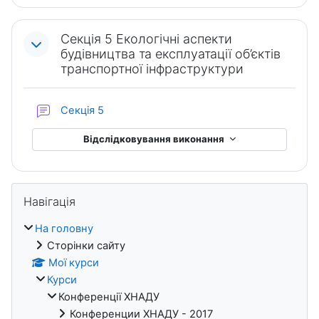
Секція 5 Екологічні аспекти
будівництва та експлуатації об’єктів
транспортної інфраструктури
Форум
Секція 5
Відслідковування виконання
Блоки
Пропустити Навігація
Навігація
На головну
Сторінки сайту
Мої курси
Курси
Конференції ХНАДУ
Конференции ХНАДУ - 2017