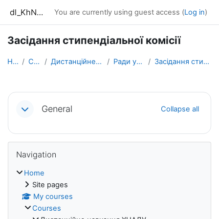
Skip to main content
dl_KhNADU
You are currently using guest access (
Log in
)
Засідання стипендіальної комісії
Home
Courses
Дистанційне навчання ХНАДУ
Ради університету
Засідання стипендіальної комісії
Section outline
General
Collapse all
Blocks
Skip Navigation
Navigation
Home
Site pages
My courses
Courses