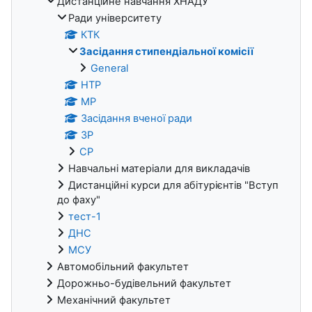
Дистанційне навчання ХНАДУ
Ради університету
КТК
Засідання стипендіальної комісії
General
НТР
МР
Засідання вченої ради
ЗР
СР
Навчальні матеріали для викладачів
Дистанційні курси для абітурієнтів "Вступ
до фаху"
тест-1
ДНС
МСУ
Автомобільний факультет
Дорожньо-будівельний факультет
Механічний факультет