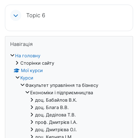
Topic 6
Блоки
Пропустити Навігація
Навігація
На головну
Сторінки сайту
Мої курси
Курси
Факультет управління та бізнесу
Економіки i підприємництва
доц. Бабайлов В.К.
доц. Блага В.В.
доц. Деділова Т.В.
проф. Дмитрієв І.А.
доц. Дмитрієва О.І.
доц. Кирчата І.М.