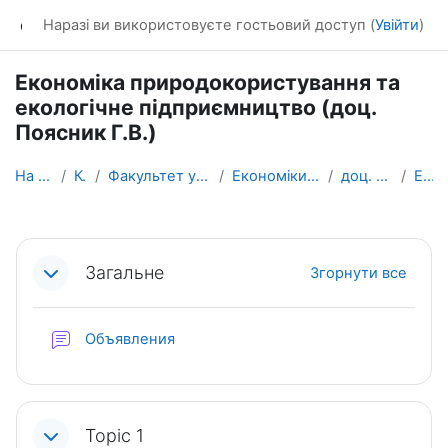
Перейти до головного вмісту
dl_KhNADU
Наразі ви використовуєте гостьовий доступ (
Увійти
)
Економіка природокористування та
екологічне підприємництво (доц.
Поясник Г.В.)
На головну
Курси
Факультет управління та бізнесу
Економіки i підприємництва
доц. Поясник Г.В.
ЕПтаЕП
Схема розділу
Загальне
Згорнути все
Форум
Объявления
Topic 1