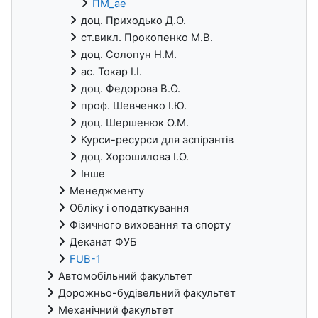
ПМ_ае
доц. Приходько Д.О.
ст.викл. Прокопенко М.В.
доц. Солопун Н.М.
ас. Токар І.І.
доц. Федорова В.О.
проф. Шевченко І.Ю.
доц. Шершенюк О.М.
Курси-ресурси для аспірантів
доц. Хорошилова І.О.
Інше
Менеджменту
Обліку і оподаткування
Фізичного виховання та спорту
Деканат ФУБ
FUB-1
Автомобільний факультет
Дорожньо-будівельний факультет
Механічний факультет