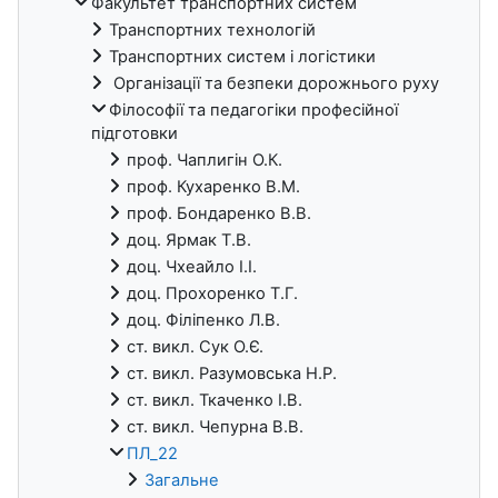
Факультет транспортних систем
Транспортних технологій
Транспортних систем і логістики
Організації та безпеки дорожнього руху
Філософії та педагогіки професійної
підготовки
проф. Чаплигін О.К.
проф. Кухаренко В.М.
проф. Бондаренко В.В.
доц. Ярмак Т.В.
доц. Чхеайло І.І.
доц. Прохоренко Т.Г.
доц. Філіпенко Л.В.
ст. викл. Сук О.Є.
ст. викл. Разумовська Н.Р.
ст. викл. Ткаченко І.В.
ст. викл. Чепурна В.В.
ПЛ_22
Загальне