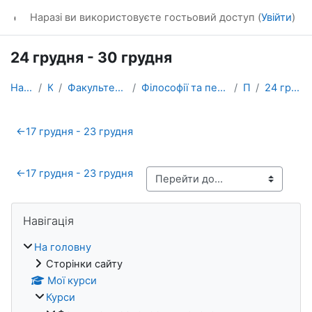
Перейти до головного вмісту
dl_KhNADU
Наразі ви використовуєте гостьовий доступ (
Увійти
)
24 грудня - 30 грудня
На головну
Курси
Факультет транспортних систем
Філософії та педагогіки професійної підготовки
ПЛ_22
24 грудня - 30 грудня
Схема розділу
←
17 грудня - 23 грудня
←
17 грудня - 23 грудня
Блоки
Пропустити Навігація
Навігація
На головну
Сторінки сайту
Мої курси
Курси