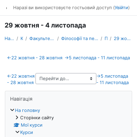
Перейти до головного вмісту
dl_KhNADU
Наразі ви використовуєте гостьовий доступ (
Увійти
)
29 жовтня - 4 листопада
На головну
Курси
Факультет транспортних систем
Філософії та педагогіки професійної підготовки
ПЛ_22
29 жовтня - 4 листопада
Схема розділу
←
22 жовтня - 28 жовтня
→
5 листопада - 11 листопада
←
22 жовтня
→
5 листопада
- 28 жовтня
- 11 листопада
Блоки
Пропустити Навігація
Навігація
На головну
Сторінки сайту
Мої курси
Курси