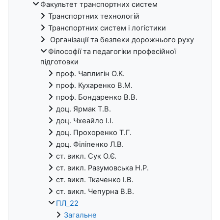
Факультет транспортних систем
Транспортних технологій
Транспортних систем і логістики
Організації та безпеки дорожнього руху
Філософії та педагогіки професійної
підготовки
проф. Чаплигін О.К.
проф. Кухаренко В.М.
проф. Бондаренко В.В.
доц. Ярмак Т.В.
доц. Чхеайло І.І.
доц. Прохоренко Т.Г.
доц. Філіпенко Л.В.
ст. викл. Сук О.Є.
ст. викл. Разумовська Н.Р.
ст. викл. Ткаченко І.В.
ст. викл. Чепурна В.В.
ПЛ_22
Загальне