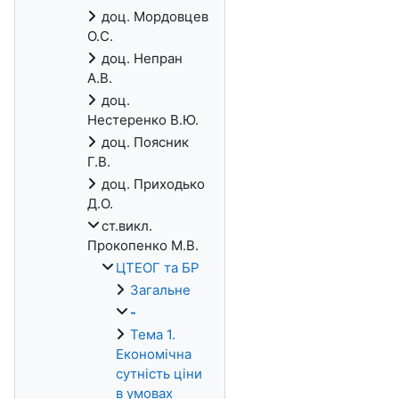
доц. Мордовцев
О.С.
доц. Непран
А.В.
доц.
Нестеренко В.Ю.
доц. Поясник
Г.В.
доц. Приходько
Д.О.
ст.викл.
Прокопенко М.В.
ЦТЕОГ та БР
Загальне
-
Тема 1.
Економічна
сутність ціни
в умовах