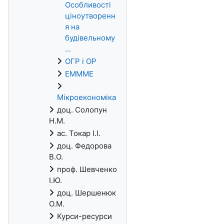
Особливості
ціноутворенн
я на
будівельному
...
ОГР і ОР
ЕМММЕ
Мікроекономіка
доц. Солопун
Н.М.
ас. Токар І.І.
доц. Федорова
В.О.
проф. Шевченко
І.Ю.
доц. Шершенюк
О.М.
Курси-ресурси