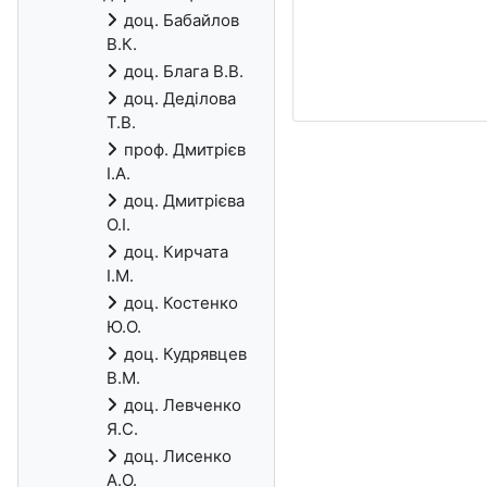
доц. Бабайлов
В.К.
доц. Блага В.В.
доц. Деділова
Т.В.
проф. Дмитрієв
І.А.
доц. Дмитрієва
О.І.
доц. Кирчата
І.М.
доц. Костенко
Ю.О.
доц. Кудрявцев
В.М.
доц. Левченко
Я.С.
доц. Лисенко
А.О.