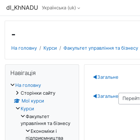
Перейти до головного вмісту
dl_KhNADU
Українська ‎(uk)‎
-
На головну
Курси
Факультет управління та бізнесу
Блоки
Пропустити Навігація
Навігація
Схема роз
◀︎
Загальне
На головну
Сторінки сайту
◀︎
Загальне
Мої курси
Курси
Факультет
управління та бізнесу
Економіки i
підприємництва