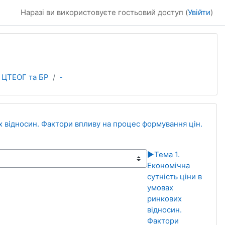
Наразі ви використовуєте гостьовий доступ (
Увійти
)
ЦТЕОГ та БР
-
их відносин. Фактори впливу на процес формування цін.
▶︎
Тема 1.
Економічна
сутність ціни в
умовах
ринкових
відносин.
Фактори