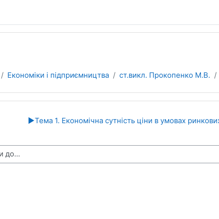
Економіки i підприємництва
ст.викл. Прокопенко М.В.
ділу
▶︎
Тема 1. Економічна сутність ціни в умовах ринков