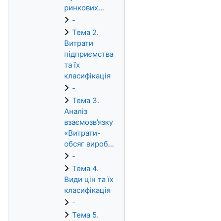
ринкових...
-
Тема 2.
Витрати
підприємства
та їх
класифікація
-
Тема 3.
Аналіз
взаємозв’язку
«Витрати-
обсяг вироб...
-
Тема 4.
Види цін та їх
класифікація
-
Тема 5.