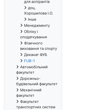
для аспірантів
доц.
Хорошилова І.О.
Інше
Менеджменту
Обліку і
оподаткування
Фізичного
виховання та спорту
Деканат ФУБ
FUB-1
Автомобільний
факультет
Дорожньо-
будівельний факультет
Механічний
факультет
Факультет
транспортних систем