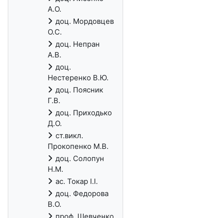
А.О.
доц. Мордовцев
О.С.
доц. Непран
А.В.
доц.
Нестеренко В.Ю.
доц. Поясник
Г.В.
доц. Приходько
Д.О.
ст.викл.
Прокопенко М.В.
доц. Солопун
Н.М.
ас. Токар І.І.
доц. Федорова
В.О.
проф. Шевченко