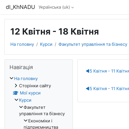
Перейти до головного вмісту
dl_KhNADU
Українська ‎(uk)‎
12 Квітня - 18 Квітня
На головну
Курси
Факультет управління та бізнесу
Блоки
Пропустити Навігація
Навігація
Схема роз
◀︎
5 Квітня - 11 Квітн
На головну
Сторінки сайту
◀︎
5 Квітня - 11 Квітн
Мої курси
Курси
Факультет
управління та бізнесу
Економіки i
підприємництва