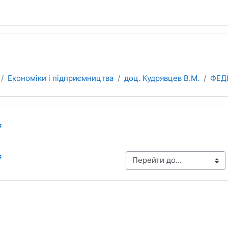
Економіки i підприємництва
доц. Кудрявцев В.М.
ФЕД
ділу
я
я