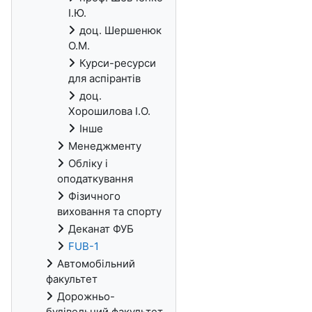
І.Ю.
доц. Шершенюк
О.М.
Курси-ресурси
для аспірантів
доц.
Хорошилова І.О.
Інше
Менеджменту
Обліку і
оподаткування
Фізичного
виховання та спорту
Деканат ФУБ
FUB-1
Автомобільний
факультет
Дорожньо-
будівельний факультет