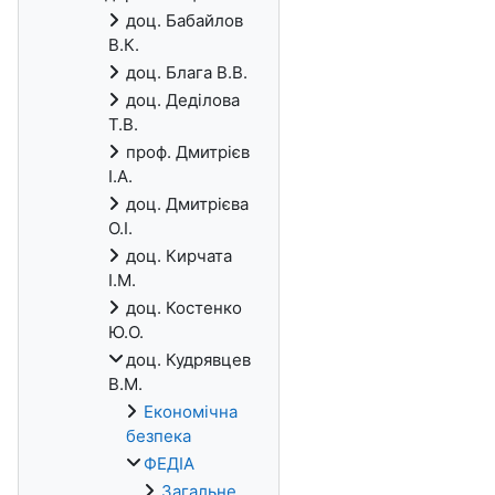
доц. Бабайлов
В.К.
доц. Блага В.В.
доц. Деділова
Т.В.
проф. Дмитрієв
І.А.
доц. Дмитрієва
О.І.
доц. Кирчата
І.М.
доц. Костенко
Ю.О.
доц. Кудрявцев
В.М.
Економічна
безпека
ФЕДІА
Загальне