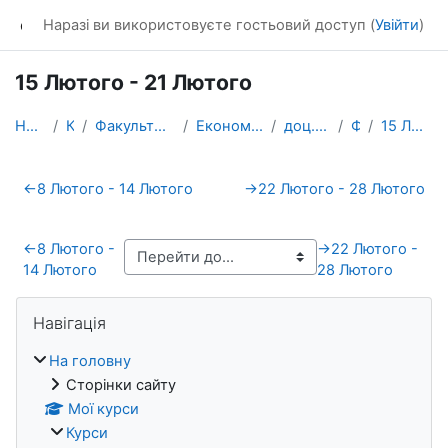
Перейти до головного вмісту
dl_KhNADU
Наразі ви використовуєте гостьовий доступ (
Увійти
)
15 Лютого - 21 Лютого
На головну
Курси
Факультет управління та бізнесу
Економіки i підприємництва
доц. Кудрявцев В.М.
ФЕДІА
15 Лютого - 21 Лютого
Схема розділу
←
8 Лютого - 14 Лютого
→
22 Лютого - 28 Лютого
←
8 Лютого -
→
22 Лютого -
14 Лютого
28 Лютого
Блоки
Пропустити Навігація
Навігація
На головну
Сторінки сайту
Мої курси
Курси