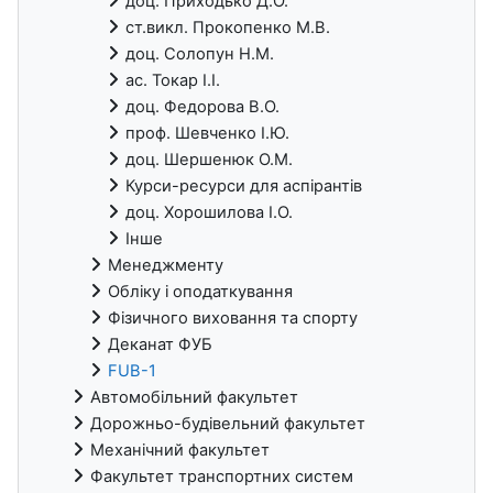
доц. Приходько Д.О.
ст.викл. Прокопенко М.В.
доц. Солопун Н.М.
ас. Токар І.І.
доц. Федорова В.О.
проф. Шевченко І.Ю.
доц. Шершенюк О.М.
Курси-ресурси для аспірантів
доц. Хорошилова І.О.
Інше
Менеджменту
Обліку і оподаткування
Фізичного виховання та спорту
Деканат ФУБ
FUB-1
Автомобільний факультет
Дорожньо-будівельний факультет
Механічний факультет
Факультет транспортних систем