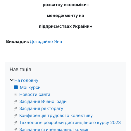
розвитку економіки і
менеджменту на
підприємствах України»
Викладач:
Догадайло Яна
Блоки
Пропустити Навігація
Навігація
На головну
Мої курси
Новости сайта
Засідання Вченої ради
Засідання ректорату
Конференція трудового колективу
Технологія розробки дистанційного курсу 2023
Засідання стипендіальної комісії