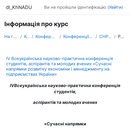
Перейти до головного вмісту
dl_KhNADU
Ви не пройшли ідентифікацію (
Увійти
)
Інформація про курс
На головну
Курси
Конференції ХНАДУ
Конференції ХНАДУ - 2018
СНРЕіМНПУ
Резюме
ІV Всеукраїнська науково-практична конференція
студентів, аспірантів та молодих вчених «Сучасні
напрямки розвитку економіки і менеджменту на
підприємствах України»
І
V
Всеукраїнська науково-практична конференція
студентів,
аспірантів та молодих вчених
«Сучасні напрямки