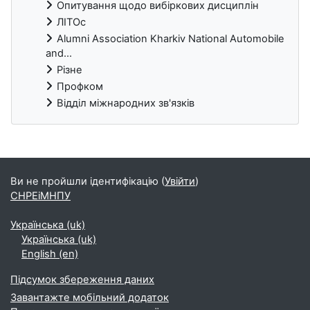
Опитування щодо вибіркових дисциплін
ЛІТОс
Alumni Association Kharkiv National Automobile
and...
Різне
Профком
Відділ міжнародних зв'язків
Блоки
Ви не пройшли ідентифікацію (
Увійти
)
СНРЕіМНПУ
Українська ‎(uk)‎
Українська ‎(uk)‎
English ‎(en)‎
Підсумок збереження даних
Завантажте мобільний додаток