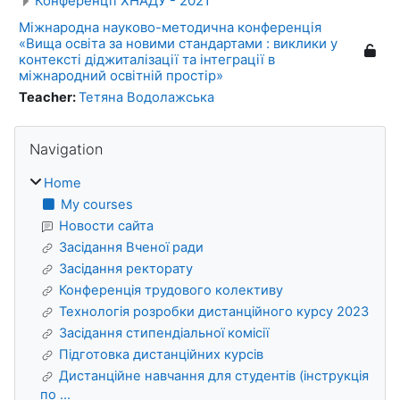
Конференції ХНАДУ - 2021
Міжнародна науково-методична конференція
«Вища освіта за новими стандартами : виклики у
контексті діджиталізації та інтеграції в
міжнародний освітній простір»
Teacher:
Тетяна Водолажська
Blocks
Skip Navigation
Navigation
Home
My courses
Новости сайта
Засідання Вченої ради
Засідання ректорату
Конференція трудового колективу
Технологія розробки дистанційного курсу 2023
Засідання стипендіальної комісії
Підготовка дистанційних курсів
Дистанційне навчання для студентів (інструкція
по ...