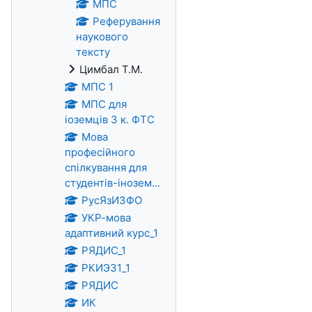
МПС
Реферування
наукового
тексту
Цимбал Т.М.
МПС 1
МПС для
іоземців 3 к. ФТС
Мова
професійного
спілкування для
студентів-інозем...
РусЯзИЗФО
УКР-мова
адаптивний курс_1
РЯДИС_1
РКИЭЗ1_1
РЯДИС
ИК