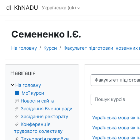
Перейти до головного вмісту
dl_KhNADU
Українська ‎(uk)‎
Семененко І.Є.
На головну
Курси
Факультет підготовки іноземних
Блоки
Пропустити Навігація
Навігація
Категорії курсів
На головну
Мої курси
Пошук курсів
Новости сайта
Засідання Вченої ради
Засідання ректорату
Українська мова як і
Конференція
Українська мова як і
трудового колективу
Українська мова як 
Технологія розробки