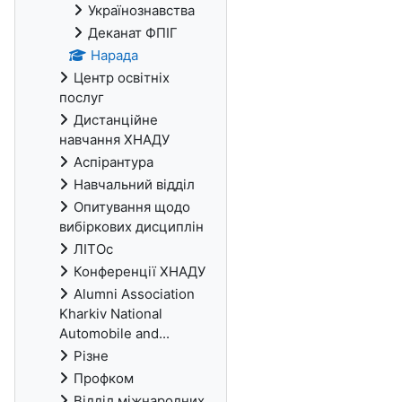
Українознавства
Деканат ФПІГ
Нарада
Центр освітніх
послуг
Дистанційне
навчання ХНАДУ
Аспірантура
Навчальний відділ
Опитування щодо
вибіркових дисциплін
ЛІТОс
Конференції ХНАДУ
Alumni Association
Kharkiv National
Automobile and...
Різне
Профком
Відділ міжнародних