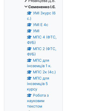
Рязанцева Д.В.
Семененко І.Є.
УМІ 3курс (6
с.)
УМІ Е 4с
УМІ
МПС 4 (ФТС,
ФУБ)
МПС 2 (ФТС,
ФУБ)
МПС для
іноземців 1 к.
МПС 2к (4с.)
МПС для
іноземців 5
курсу
Робота з
науковим
текстом