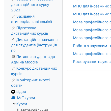
дистанційного курсу
МПС для іноземних с
2023
МПС для іноземних с
Засідання
стипендіальної комісії
Мова професійного с
Підготовка
Мова професійного сп
дистанційних курсів
Мова професійного с
Дистанційне навчання
для студентів (інструкція
Робота з науковим те
по ...
Мова професійного с
Питання студентів до
Реферування науковог
Адміна Moodle
Конкурс дистанційних
курсів
Моніторинг якості
освіти
відео
Мої курси
Курси
Автомобільний