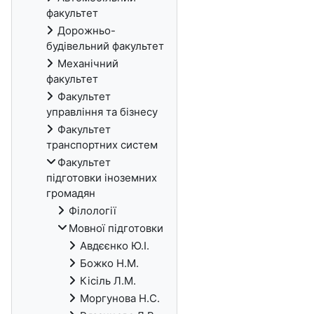
факультет
Дорожньо-
будівельний факультет
Механічний
факультет
Факультет
управління та бізнесу
Факультет
транспортних систем
Факультет
підготовки іноземних
громадян
Філології
Мовної підготовки
Авдєєнко Ю.І.
Божко Н.М.
Кісіль Л.М.
Моргунова Н.С.