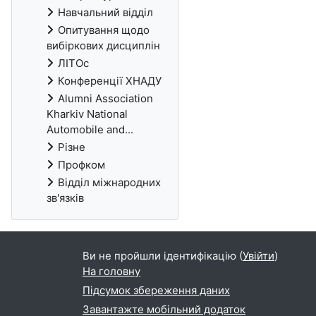
Навчальний відділ
Опитування щодо
вибіркових дисциплін
ЛІТОс
Конференції ХНАДУ
Alumni Association
Kharkiv National
Automobile and...
Різне
Профком
Відділ міжнародних
зв'язків
Ви не пройшли ідентифікацію (
Увійти
)
На головну
Підсумок збереження даних
Завантажте мобільний додаток