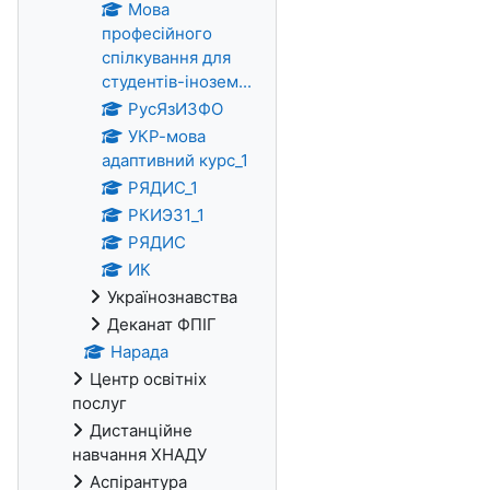
Мова
професійного
спілкування для
студентів-інозем...
РусЯзИЗФО
УКР-мова
адаптивний курс_1
РЯДИС_1
РКИЭЗ1_1
РЯДИС
ИК
Українознавства
Деканат ФПІГ
Нарада
Центр освітніх
послуг
Дистанційне
навчання ХНАДУ
Аспірантура