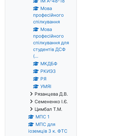
ІМ А-48-18
Мова
професійного
спілкування
Мова
професійного
спілкування для
студентів ДСФ
(...
МКДБФ
РКИЭЗ
РЯ
УМЯІ
Рязанцева Д.В.
Семененко І.Є.
Цимбал Т.М.
МПС 1
МПС для
іоземців 3 к. ФТС