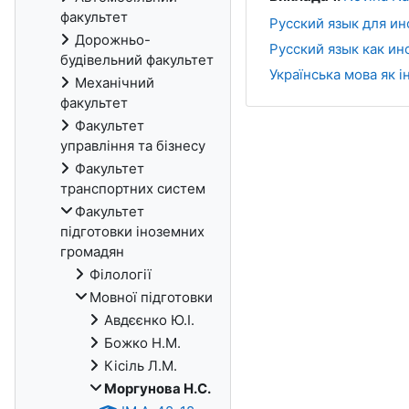
факультет
Русский язык для ин
Дорожньо-
Русский язык как и
будівельний факультет
Українська мова як і
Механічний
факультет
Факультет
управління та бізнесу
Факультет
транспортних систем
Факультет
підготовки іноземних
громадян
Філології
Мовної підготовки
Авдєєнко Ю.І.
Божко Н.М.
Кісіль Л.М.
Моргунова Н.С.