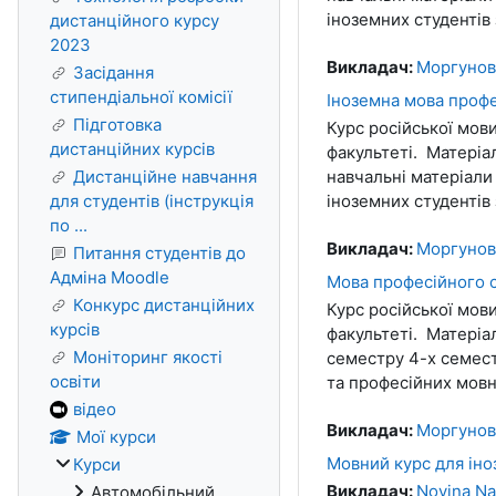
іноземних студентів
дистанційного курсу
2023
Викладач:
Моргунов
Засідання
стипендіальної комісії
Іноземна мова профе
Підготовка
Курс російської мов
дистанційних курсів
факультеті. Матеріа
Дистанційне навчання
навчальні матеріали
для студентів (інструкція
іноземних студентів
по ...
Викладач:
Моргунов
Питання студентів до
Адміна Moodle
Мова професійного с
Конкурс дистанційних
Курс російської мов
курсів
факультеті. Матеріал
Моніторинг якості
семестру 4-х семест
освіти
та професійних мовн
відео
Викладач:
Моргунов
Мої курси
Мовний курс для іно
Курси
Викладач:
Novina Nat
Автомобільний