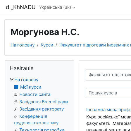
Перейти до головного вмісту
dl_KhNADU
Українська ‎(uk)‎
Моргунова Н.С.
На головну
Курси
Факультет підготовки іноземних
Блоки
Пропустити Навігація
Навігація
Категорії курсів
На головну
Мої курси
Пошук курсів
Новости сайта
Засідання Вченої ради
Засідання ректорату
Іноземна мова проф
Конференція
Курс російської мов
трудового колективу
факультеті. Матеріа
навчальні матеріали
Технологія розробки