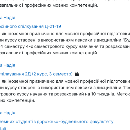
 загальних і професійних мовних компетенцій.
а Надія
сійного спілкування Д-21-19
и як іноземної призначено для мовної професійної підготовк
ли курсу створені з використанням лексики з дисципліни "Бу
 4 семестру 4-х семестрового курсу навчання та розрахован
 загальних і професійних мовних компетенцій.
а Надія
пілкування 2Д (2 курс, 3 семестр)
и як іноземної призначено для мовної професійної підготовк
и курсу створені з використанням лексики з дисципліни "Гео
рового курсу начання та розрахований на 10 тижднів. Метою
их компетенцій.
а Надія
земних студентів дорожньо-будівельного факультету
ali