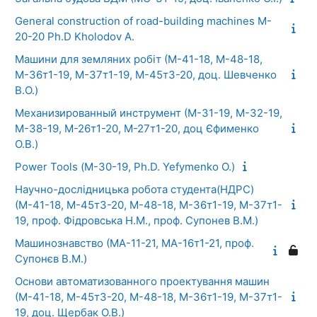
General construction of road-building machines M-
20-20 Ph.D Kholodov A.
Машини для земляних робіт (М-41-18, М-48-18,
М-36т1-19, М-37т1-19, М-45т3-20, доц. Шевченко
В.О.)
Механизированный инструмент (М-31-19, М-32-19,
М-38-19, М-26т1-20, М-27т1-20, доц Єфименко
О.В.)
Power Tools (М-30-19, Ph.D. Yefymenko O.)
Научно-дослідницька робота студента(НДРС)
(М-41-18, М-45т3-20, М-48-18, М-36т1-19, М-37т1-
19, проф. Фідровська Н.М., проф. Супонев В.М.)
Машинознавство (МА-11-21, МА-16т1-21, проф.
Супонєв В.М.)
Основи автоматизованного проектування машин
(М-41-18, М-45т3-20, М-48-18, М-36т1-19, М-37т1-
19, доц. Щербак О.В.)