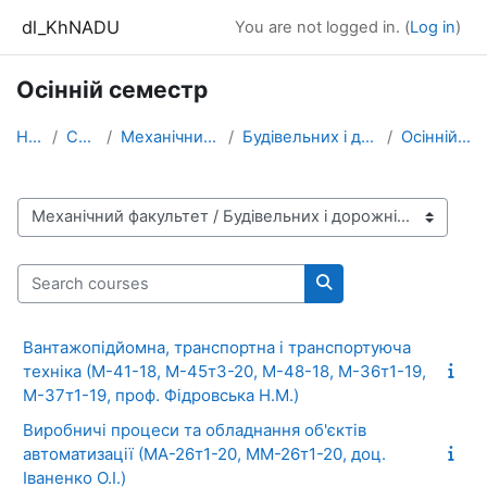
Skip to main content
dl_KhNADU
You are not logged in. (
Log in
)
Осінній семестр
Home
Courses
Механічний факультет
Будівельних і дорожніх машин
Осінній семестр
Course categories
Search courses
Search courses
Вантажопідйомна, транспортна і транспортуюча
техніка (М-41-18, М-45т3-20, М-48-18, М-36т1-19,
М-37т1-19, проф. Фідровська Н.М.)
Виробничі процеси та обладнання об'єктів
автоматизації (МА-26т1-20, ММ-26т1-20, доц.
Іваненко О.І.)