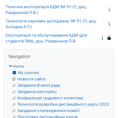
Технічна експлуатація БДМ (М-51-21, доц.
Разарьонов Л.В.)
Технологія наукових досліджень (М-51-21, доц.
Холодов А.П.)
Експлуатація та обслуговування БДМ (для
студентів 5Мз), доц. Разарьонов Л.В.
Blocks
Skip Navigation
Navigation
Home
My courses
Новости сайта
Засідання Вченої ради
Засідання ректорату
Конференція трудового колективу
Технологія розробки дистанційного курсу 2023
Засідання стипендіальної комісії
Підготовка дистанційних курсів