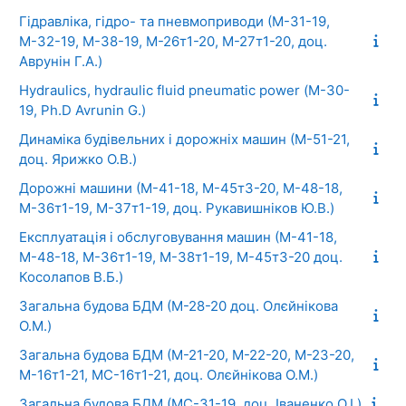
Гідравліка, гідро- та пневмоприводи (М-31-19,
М-32-19, М-38-19, М-26т1-20, М-27т1-20, доц.
Аврунін Г.А.)
Hydraulics, hydraulic fluid pneumatic power (М-30-
19, Ph.D Avrunin G.)
Динаміка будівельних і дорожніх машин (М-51-21,
доц. Ярижко О.В.)
Дорожні машини (М-41-18, М-45т3-20, М-48-18,
М-36т1-19, М-37т1-19, доц. Рукавишніков Ю.В.)
Експлуатація і обслуговування машин (М-41-18,
М-48-18, М-36т1-19, М-38т1-19, М-45т3-20 доц.
Косолапов В.Б.)
Загальна будова БДМ (М-28-20 доц. Олєйнікова
О.М.)
Загальна будова БДМ (М-21-20, М-22-20, М-23-20,
М-16т1-21, МС-16т1-21, доц. Олєйнікова О.М.)
Загальна будова БДМ (МС-31-19, доц. Іваненко О.І.)