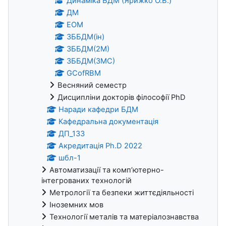
Динаміка БДМ (Ярижко О.В.)
ДМ
ЕОМ
ЗББДМ(ін)
ЗББДМ(2М)
ЗББДМ(3МС)
GCofRBM
Весняний семестр
Дисципліни докторів філософії PhD
Наради кафедри БДМ
Кафедральна документація
ДП_133
Акредитація Ph.D 2022
шбл-1
Автоматизації та комп’ютерно-
інтегрованих технологій
Метрології та безпеки життєдіяльності
Іноземних мов
Технології металів та матеріалознавства