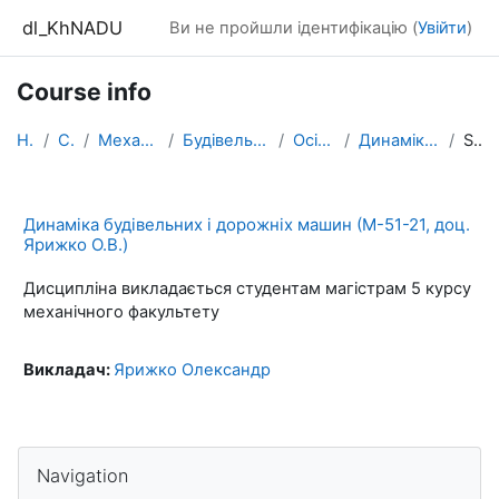
Перейти до головного вмісту
dl_KhNADU
Ви не пройшли ідентифікацію (
Увійти
)
Course info
Home
Courses
Механічний факультет
Будівельних і дорожніх машин
Осінній семестр
Динаміка БДМ (Ярижко О.В.)
Summary
Динаміка будівельних і дорожніх машин (М-51-21, доц.
Ярижко О.В.)
Дисципліна викладається студентам магістрам 5 курсу
механічного факультету
Викладач:
Ярижко Олександр
Blocks
Skip Navigation
Navigation