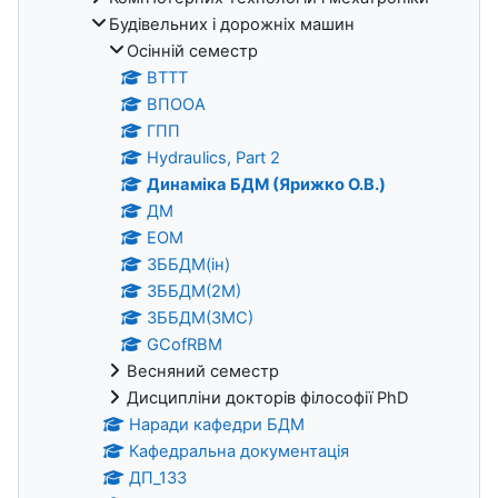
Будівельних і дорожніх машин
Осінній семестр
ВТТТ
ВПООА
ГПП
Hydraulics, Part 2
Динаміка БДМ (Ярижко О.В.)
ДМ
ЕОМ
ЗББДМ(ін)
ЗББДМ(2М)
ЗББДМ(3МС)
GCofRBM
Весняний семестр
Дисципліни докторів філософії PhD
Наради кафедри БДМ
Кафедральна документація
ДП_133