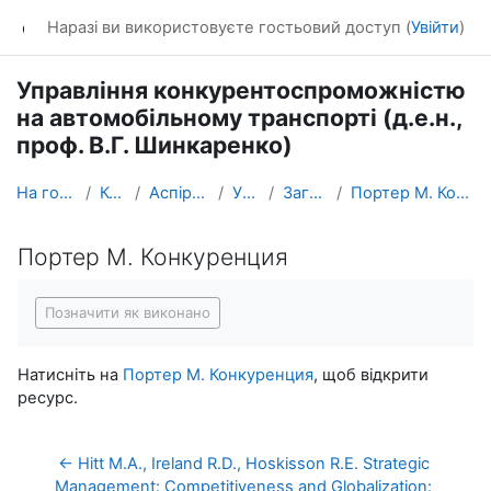
Перейти до головного вмісту
dl_KhNADU
Наразі ви використовуєте гостьовий доступ (
Увійти
)
Управління конкурентоспроможністю
на автомобільному транспорті (д.е.н.,
проф. В.Г. Шинкаренко)
На головну
Курси
Аспірантура
УК_АТ
Загальне
Портер М. Конкуренция
Портер М. Конкуренция
Умови завершення
Позначити як виконано
Натисніть на
Портер М. Конкуренция
, щоб відкрити
ресурс.
← Hitt M.A., Ireland R.D., Hoskisson R.E. Strategic 
Management: Competitiveness and Globalization: 