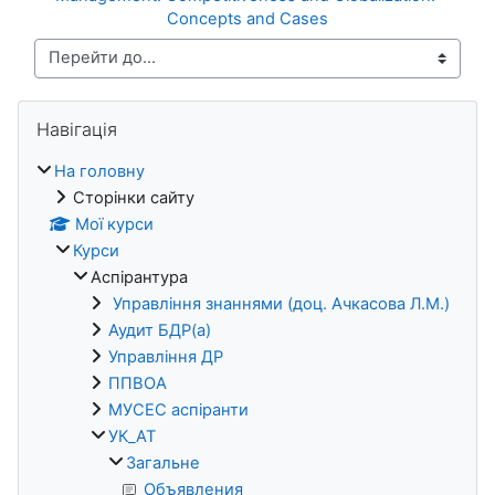
Concepts and Cases
Перейти до...
Блоки
Пропустити Навігація
Навігація
На головну
Сторінки сайту
Мої курси
Курси
Аспірантура
Управління знаннями (доц. Ачкасова Л.М.)
Аудит БДР(а)
Управління ДР
ППВОА
МУСЕС аспіранти
УК_АТ
Загальне
Объявления