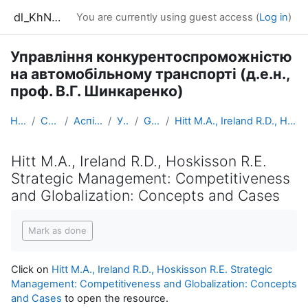
Skip to main content
dl_KhNADU
You are currently using guest access (
Log in
)
Управління конкурентоспроможністю
на автомобільному транспорті (д.е.н.,
проф. В.Г. Шинкаренко)
Home
Courses
Аспірантура
УК_АТ
General
Hitt M.A., Ireland R.D., Hoskisson R.E. Strategic ...
Hitt M.A., Ireland R.D., Hoskisson R.E.
Strategic Management: Competitiveness
and Globalization: Concepts and Cases
Completion requirements
Mark as done
Click on
Hitt M.A., Ireland R.D., Hoskisson R.E. Strategic
Management: Competitiveness and Globalization: Concepts
and Cases
to open the resource.