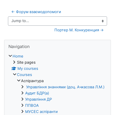
← Форум взаємодопомоги
Jump to...
Портер М. Конкуренция →
Blocks
Skip Navigation
Navigation
Home
Site pages
My courses
Courses
Аспірантура
Управління знаннями (доц. Ачкасова Л.М.)
Аудит БДР(а)
Управління ДР
ППВОА
МУСЕС аспіранти