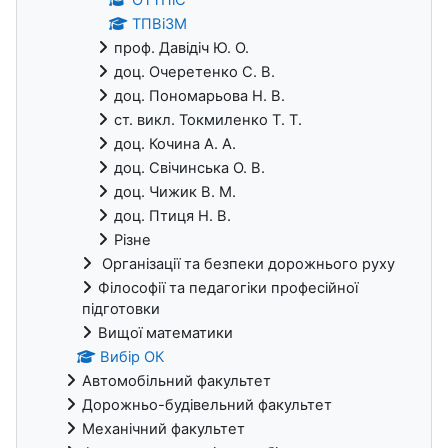
ТПВіЗМ
проф. Давідіч Ю. О.
доц. Очеретенко С. В.
доц. Пономарьова Н. В.
ст. викл. Токмиленко Т. Т.
доц. Кочина А. А.
доц. Свічинська О. В.
доц. Чижик В. М.
доц. Птиця Н. В.
Різне
Організації та безпеки дорожнього руху
Філософії та педагогіки професійної
підготовки
Вищої математики
Вибір ОК
Автомобільний факультет
Дорожньо-будівельний факультет
Механічний факультет