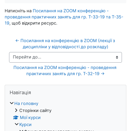
Натисніть на
Посилання на ZOOM конференцію -
проведення практичних занять для гр. Т-33-19 та Т-35-
19
, щоб відкрити ресурс.
← Посилання на конференцію в ZOOM (лекції з 
дисципліни у відповідності до розкладу)
Перейти до...
Посилання на ZOOM конференцію - проведення 
практичних занять для гр. Т-32-19 →
Блоки
Пропустити Навігація
Навігація
На головну
Сторінки сайту
Мої курси
Курси