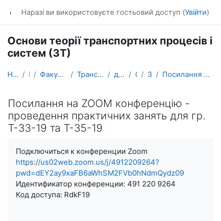
Перейти до головного вмісту
dl_KhNADU
Наразі ви використовуєте гостьовий доступ (
Увійти
)
Основи теорії транспортних процесів і
систем (3Т)
На головну
Курси
Факультет транспортних систем
Транспортних систем і логістики
доц. Любий Є. В.
ОТТПС
Загальне
Посилання на ZOOM конференцію - проведення практич...
Посилання на ZOOM конференцію -
проведення практичних занять для гр.
Т-33-19 та Т-35-19
Умови завершення
Подключиться к конференции Zoom
https://us02web.zoom.us/j/4912209264?
pwd=dEY2ay9xaFB6aWhSM2FVb0hNdmQydz09
Идентификатор конференции: 491 220 9264
Код доступа: RdkF19