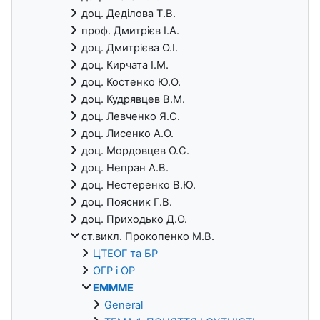
доц. Деділова Т.В.
проф. Дмитрієв І.А.
доц. Дмитрієва О.І.
доц. Кирчата І.М.
доц. Костенко Ю.О.
доц. Кудрявцев В.М.
доц. Левченко Я.С.
доц. Лисенко А.О.
доц. Мордовцев О.С.
доц. Непран А.В.
доц. Нестеренко В.Ю.
доц. Поясник Г.В.
доц. Приходько Д.О.
ст.викл. Прокопенко М.В.
ЦТЕОГ та БР
ОГР і ОР
ЕМММЕ
General