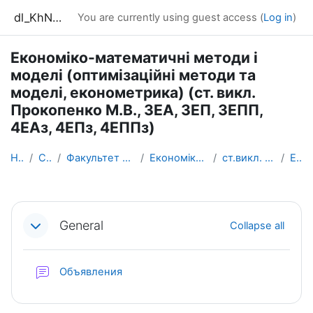
Skip to main content
dl_KhNADU
You are currently using guest access (
Log in
)
Економіко-математичні методи і
моделі (оптимізаційні методи та
моделі, економетрика) (ст. викл.
Прокопенко М.В., 3ЕА, 3ЕП, 3ЕПП,
4ЕАз, 4ЕПз, 4ЕППз)
Home
Courses
Факультет управління та бізнесу
Економіки i підприємництва
ст.викл. Прокопенко М.В.
ЕМММЕ
Section outline
General
Collapse all
Forum
Объявления