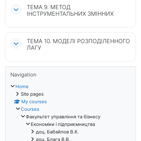
ТЕМА 9. МЕТОД
ІНСТРУМЕНТАЛЬНИХ ЗМІННИХ
ТЕМА 10. МОДЕЛІ РОЗПОДІЛЕННОГО
ЛАГУ
Blocks
Skip Navigation
Navigation
Home
Site pages
My courses
Courses
Факультет управління та бізнесу
Економіки i підприємництва
доц. Бабайлов В.К.
доц. Блага В.В.