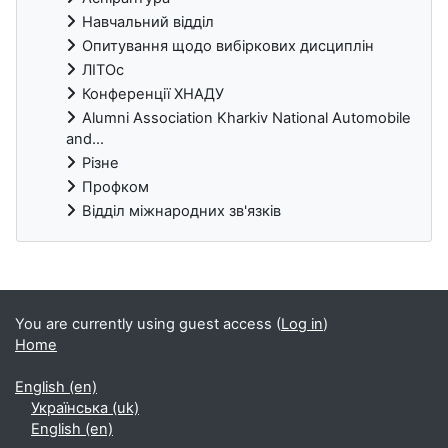
Навчальний відділ
Опитування щодо вибіркових дисциплін
ЛІТОс
Конференції ХНАДУ
Alumni Association Kharkiv National Automobile
and...
Різне
Профком
Відділ міжнародних зв'язків
Blocks
You are currently using guest access (
Log in
)
Home
English ‎(en)‎
Українська ‎(uk)‎
English ‎(en)‎