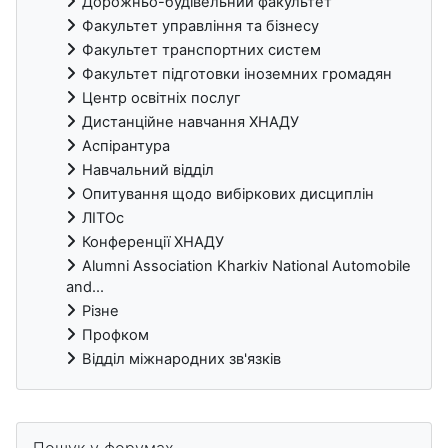
Дорожньо-будівельний факультет
Факультет управління та бізнесу
Факультет транспортних систем
Факультет підготовки іноземних громадян
Центр освітніх послуг
Дистанційне навчання ХНАДУ
Аспірантура
Навчальний відділ
Опитування щодо вибіркових дисциплін
ЛІТОс
Конференції ХНАДУ
Alumni Association Kharkiv National Automobile
and...
Різне
Профком
Відділ міжнародних зв'язків
Блоки
Пропустити Пошук у форумах
Пошук у форумах