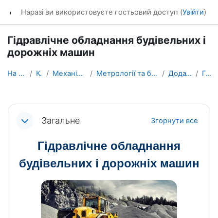
Перейти до головного вмісту
dl_KhNADU
Наразі ви використовуєте гостьовий доступ (
Увійти
)
Гідравлічне обладнання будівельних і
дорожніх машин
На головну
Курси
Механічний факультет
Метрології та безпеки життєдіяльності
Додаткові курси
ГОСДМ
Схема розділу
Загальне
Згорнути все
Гідравлічне обладнання
будівельних і дорожніх машин