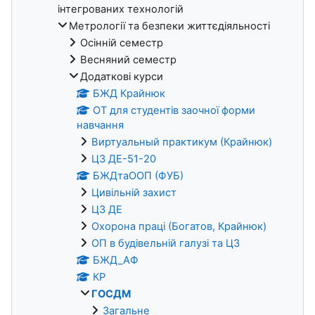
інтегрованих технологій
Метрології та безпеки життєдіяльності
Осінній семестр
Весняний семестр
Додаткові курси
БЖД Крайнюк
ОТ для студентів заочної форми
навчання
Виртуальный практикум (Крайнюк)
ЦЗ ДЕ-51-20
БЖДтаООП (ФУБ)
Цивільній захист
ЦЗ ДЕ
Охорона праці (Богатов, Крайнюк)
ОП в будівельній галузі та ЦЗ
БЖД_АФ
КР
ГОСДМ
Загальне