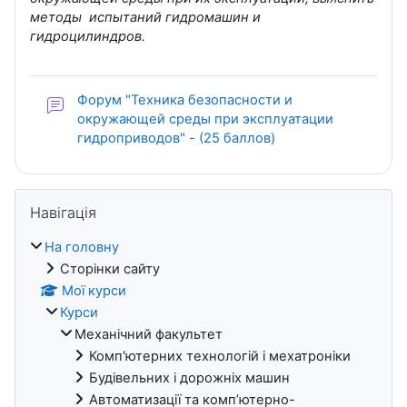
методы испытаний гидромашин и
гидроцилиндров.
Форум "Техника безопасности и
окружающей среды при эксплуатации
гидроприводов" - (25 баллов)
Блоки
Пропустити Навігація
Навігація
На головну
Сторінки сайту
Мої курси
Курси
Механічний факультет
Комп'ютерних технологій і мехатроніки
Будівельних і дорожніх машин
Автоматизації та комп’ютерно-