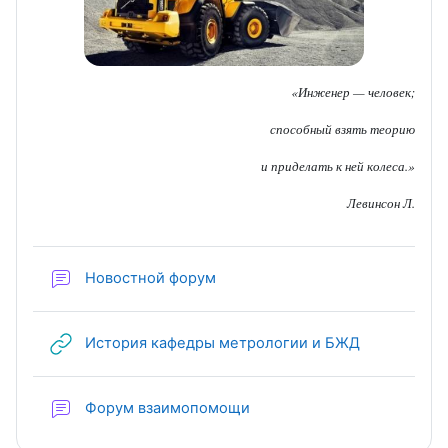
«Инженер — человек;
способный взять теорию
и приделать к ней колеса.»
Левинсон Л.
Новостной форум
URL (веб-по
История кафедры метрологии и БЖД
Форум взаимопомощи