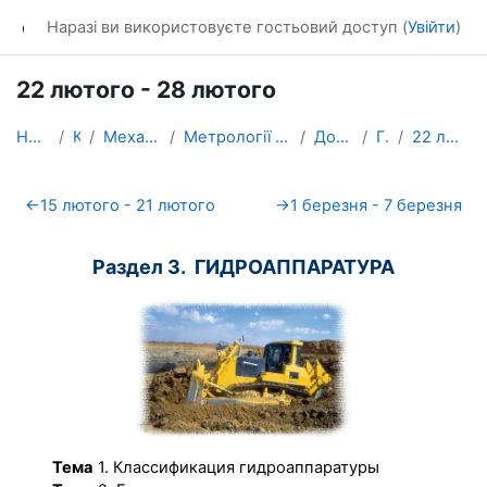
Перейти до головного вмісту
dl_KhNADU
Наразі ви використовуєте гостьовий доступ (
Увійти
)
22 лютого - 28 лютого
На головну
Курси
Механічний факультет
Метрології та безпеки життєдіяльності
Додаткові курси
ГОСДМ
22 лютого - 28 лютого
Схема розділу
←
15 лютого - 21 лютого
→
1 березня - 7 березня
Раздел 3. ГИДРОАППАРАТУРА
Тема
1. Классификация гидроаппаратуры