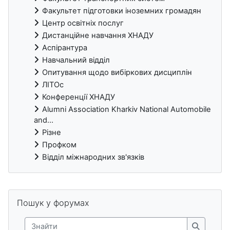
Факультет підготовки іноземних громадян
Центр освітніх послуг
Дистанційне навчання ХНАДУ
Аспірантура
Навчальний відділ
Опитування щодо вибіркових дисциплін
ЛІТОс
Конференції ХНАДУ
Alumni Association Kharkiv National Automobile
and...
Різне
Профком
Відділ міжнародних зв'язків
Блоки
Пропустити Пошук у форумах
Пошук у форумах
Знайти