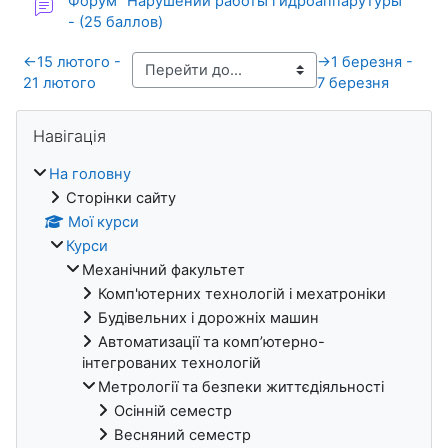
Форум "Нарушении работы гидроаппарутуры"
- (25 баллов)
←
15 лютого -
→
1 березня -
21 лютого
7 березня
Блоки
Пропустити Навігація
Навігація
На головну
Сторінки сайту
Мої курси
Курси
Механічний факультет
Комп'ютерних технологій і мехатроніки
Будівельних і дорожніх машин
Автоматизації та комп’ютерно-
інтегрованих технологій
Метрології та безпеки життєдіяльності
Осінній семестр
Весняний семестр