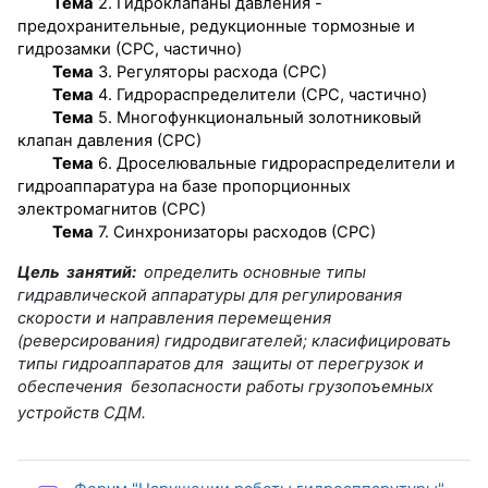
Тема
2. Гидроклапаны давления -
предохранительные, редукционные тормозные и
гидрозамки (СРС, частично)
Тема
3. Регуляторы расхода (СРС)
Тема
4. Гидрораспределители (СРС, частично)
Тема
5. Многофункциональный золотниковый
клапан давления (СРС)
Тема
6. Дроселювальные гидрораспределители и
гидроаппаратура на базе пропорционных
электромагнитов (СРС)
Тема
7. Синхронизаторы расходов (СРС)
Цель занятий:
определить основные типы
гидравлической аппаратуры для регулирования
скорости и направления перемещения
(реверсирования) гидродвигателей; класифицировать
типы гидроаппаратов для защиты от перегрузок и
обеспечения безопасности работы грузопоъемных
устройств СДМ.