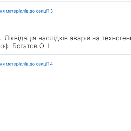
Форум
я матеріалів до секції 3
. Ліквідація наслідків аварій на техноге
роф. Богатов О. І.
Форум
я матеріалів до секції 4