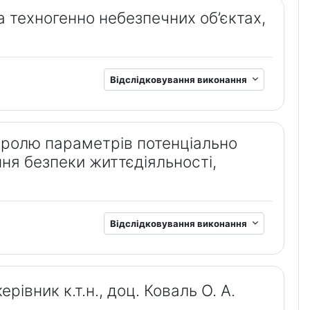
на техногенно небезпечних об’єктах,
Відслідковування виконання
нтролю параметрів потенціальнo
ня безпеки життєдіяльності,
Відслідковування виконання
івник к.т.н., доц. Коваль О. А.