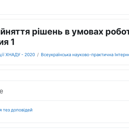
йняття рішень в умовах робо
ия 1
ії ХНАДУ - 2020
Всеукраїнська науково-практична Інтерн
ділу
е
Форум
я тез доповідей