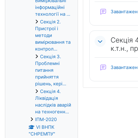
Вимірювальні
інформаційні
Завантаженн
технології на ...
Секція 2.
Пристрої і
методи
Секція 4
вимірювання та
к.т.н., п
контрол...
Секція 3.
Проблемні
Завантаженн
питання
прийняття
рішень, кері...
Секція 4.
Ліквідація
наслідків аварій
на техногенн...
ІПМ-2020
VІ ВНПК
"СНРЕМПУ"