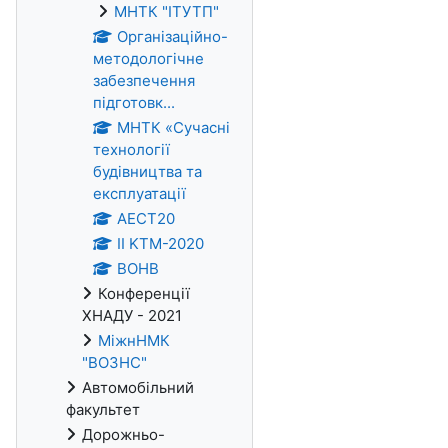
МНТК "ІТУТП"
Організаційно-
методологічне
забезпечення
підготовк...
МНТК «Сучасні
технології
будівництва та
експлуатації
АЕСТ20
II KTM-2020
ВОНВ
Конференції
ХНАДУ - 2021
МіжнНМК
"ВОЗНС"
Автомобільний
факультет
Дорожньо-