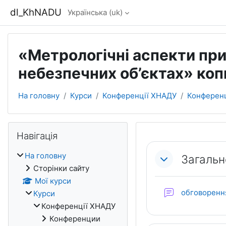
Перейти до головного вмісту
dl_KhNADU
Українська ‎(uk)‎
«Метрологічні аспекти при
небезпечних об’єктах» коп
На головну
Курси
Конференції ХНАДУ
Конференц
Блоки
Пропустити Навігація
Навігація
Схема роз
На головну
Загальн
Сторінки сайту
Мої курси
обговоренн
Курси
Конференції ХНАДУ
Конференции