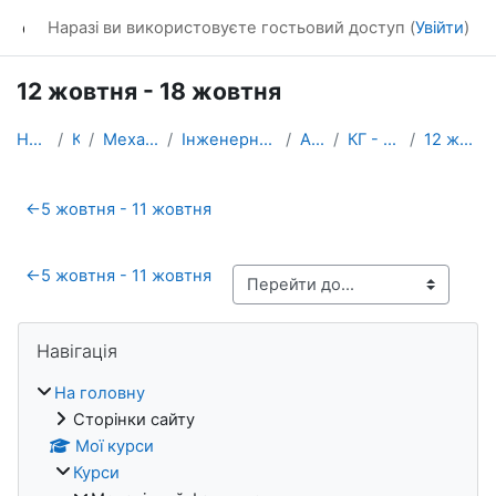
Перейти до головного вмісту
dl_KhNADU
Наразі ви використовуєте гостьовий доступ (
Увійти
)
12 жовтня - 18 жовтня
На головну
Курси
Механічний факультет
Інженерної та комп’ютерної графіки
Архів курсів
КГ - 3D моделювання
12 жовтня - 18 жовтня
Схема розділу
←
5 жовтня - 11 жовтня
←
5 жовтня - 11 жовтня
Блоки
Пропустити Навігація
Навігація
На головну
Сторінки сайту
Мої курси
Курси