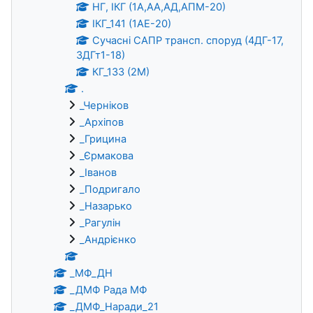
НГ, ІКГ (1А,АА,АД,АПМ-20)
ІКГ_141 (1АЕ-20)
Сучасні САПР трансп. споруд (4ДГ-17,
3ДГт1-18)
КГ_133 (2М)
.
_Черніков
_Архіпов
_Грицина
_Єрмакова
_Іванов
_Подригало
_Назарько
_Рагулін
_Андрієнко
_МФ_ДН
_ДМФ Рада МФ
_ДМФ_Наради_21