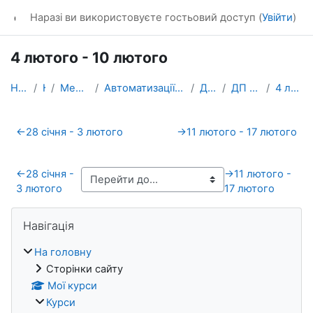
Перейти до головного вмісту
dl_KhNADU
Наразі ви використовуєте гостьовий доступ (
Увійти
)
4 лютого - 10 лютого
На головну
Курси
Механічний факультет
Автоматизації та комп’ютерно-інтегрованих технологій
Для перевірки
ДП (4МА, 6МА, 7МАз)_1
4 лютого - 10 лютого
Схема розділу
←
28 січня - 3 лютого
→
11 лютого - 17 лютого
←
28 січня -
→
11 лютого -
3 лютого
17 лютого
Блоки
Пропустити Навігація
Навігація
На головну
Сторінки сайту
Мої курси
Курси