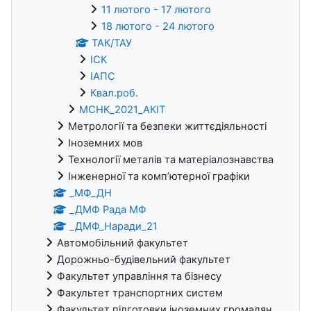
11 лютого - 17 лютого
18 лютого - 24 лютого
ТАК/ТАУ
ІСК
ІАПС
Квал.роб.
МСНК_2021_АКІТ
Метрології та безпеки життєдіяльності
Іноземних мов
Технології металів та матеріалознавства
Інженерної та комп’ютерної графіки
_МФ_ДН
_ДМФ Рада МФ
_ДМФ_Наради_21
Автомобільний факультет
Дорожньо-будівельний факультет
Факультет управління та бізнесу
Факультет транспортних систем
Факультет підготовки іноземних громадян