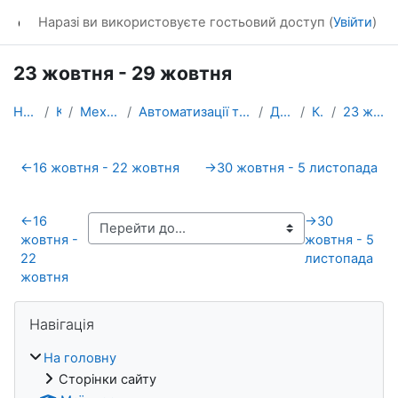
Перейти до головного вмісту
dl_KhNADU
Наразі ви використовуєте гостьовий доступ (
Увійти
)
23 жовтня - 29 жовтня
На головну
Курси
Механічний факультет
Автоматизації та комп’ютерно-інтегрованих технологій
Для перевірки
Квал.роб.
23 жовтня - 29 жовтня
Схема розділу
←
16 жовтня - 22 жовтня
→
30 жовтня - 5 листопада
←
16
→
30
жовтня -
жовтня - 5
22
листопада
жовтня
Блоки
Пропустити Навігація
Навігація
На головну
Сторінки сайту