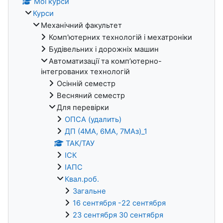
Мої курси
Курси
Механічний факультет
Комп'ютерних технологій і мехатроніки
Будівельних і дорожніх машин
Автоматизації та комп’ютерно-
інтегрованих технологій
Осінній семестр
Весняний семестр
Для перевірки
ОПСА (удалить)
ДП (4МА, 6МА, 7МАз)_1
ТАК/ТАУ
ІСК
ІАПС
Квал.роб.
Загальне
16 сентября -22 сентября
23 сентября 30 сентября