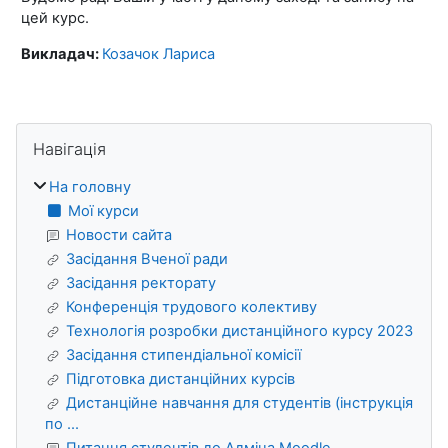
цей курс.
Викладач:
Козачок Лариса
Блоки
Пропустити Навігація
Навігація
На головну
Мої курси
Новости сайта
Засідання Вченої ради
Засідання ректорату
Конференція трудового колективу
Технологія розробки дистанційного курсу 2023
Засідання стипендіальної комісії
Підготовка дистанційних курсів
Дистанційне навчання для студентів (інструкція
по ...
Питання студентів до Адміна Moodle