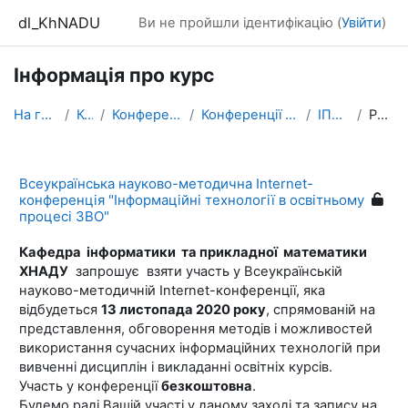
Перейти до головного вмісту
dl_KhNADU
Ви не пройшли ідентифікацію (
Увійти
)
Інформація про курс
На головну
Курси
Конференції ХНАДУ
Конференції ХНАДУ - 2020
ІПМ-2020
Резюме
Всеукраїнська науково-методична Internet-
конференція "Інформаційні технології в освітньому
процесі ЗВО"
Кафедра інформатики та прикладної математики
ХНАДУ
запрошує взяти участь у Всеукраїнській
науково-методичній Internet-конференції, яка
відбудеться
13 листопада 2020 року
, спрямованій на
представлення, обговорення методів і можливостей
використання сучасних інформаційних технологій при
вивченні дисциплін і викладанні освітніх курсів.
Участь у конференції
безкоштовна
.
Будемо раді Вашій участі у даному заході та запису на