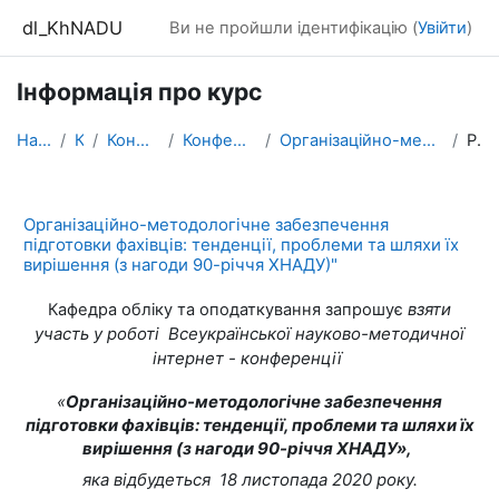
Перейти до головного вмісту
dl_KhNADU
Ви не пройшли ідентифікацію (
Увійти
)
Інформація про курс
На головну
Курси
Конференції ХНАДУ
Конференції ХНАДУ - 2020
Організаційно-методологічне забезпечення підготовк...
Резюме
Організаційно-методологічне забезпечення
підготовки фахівців: тенденції, проблеми та шляхи їх
вирішення (з нагоди 90-річчя ХНАДУ)"
взяти
Кафедра обліку та оподаткування запрошує
участь у роботі Всеукраїнської науково-методичної
інтернет - конференції
«
Організаційно-методологічне забезпечення
підготовки фахівців: тенденції, проблеми та шляхи їх
вирішення (з нагоди 90-річчя ХНАД
У»,
яка відбудеться 18 листопада 2020 року.