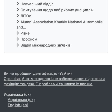
Навчальний відділ
Опитування щодо вибіркових дисциплін
ЛІТОс
Alumni Association Kharkiv National Automobile
and...
Різне
Профком
Відділ міжнародних зв'язків
Блоки
Ви не пройшли ідентифікацію (
Увійти
)
Організаційно-методологічне забезпечення підготовки
фахівців: тенденції, проблеми та шляхи їх виріше
Українська ‎(uk)‎
Українська ‎(uk)‎
English ‎(en)‎