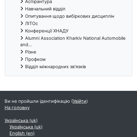
Аспірантура
Навчальний відділ
Опитування щодо вибіркових дисциплін
ЛІТОс
Конференції ХНАДУ
Alumni Association Kharkiv National Automobile
and...
Різне
Профком
Відділ міжнародних зв'язків
Блоки
Ви не пройшли ідентифікацію (
Увійти
)
На головну
Українська ‎(uk)‎
Українська ‎(uk)‎
English ‎(en)‎