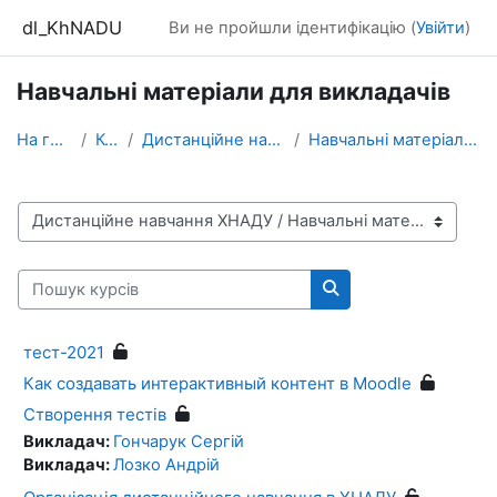
Перейти до головного вмісту
dl_KhNADU
Ви не пройшли ідентифікацію (
Увійти
)
Навчальні матеріали для викладачів
На головну
Курси
Дистанційне навчання ХНАДУ
Навчальні матеріали для викладачів
Категорії курсів
Пошук курсів
Пошук курсів
тест-2021
Как создавать интерактивный контент в Moodle
Створення тестів
Викладач:
Гончарук Сергій
Викладач:
Лозко Андрій