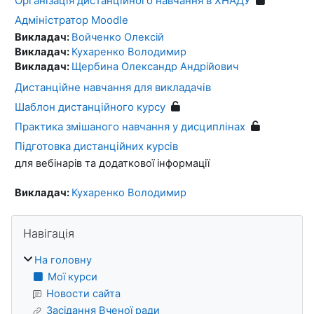
Організація дистанційного навчання в ХНАДУ
Адміністратор Moodle
Викладач:
Войченко Олексій
Викладач:
Кухаренко Володимир
Викладач:
Щербина Олександр Андрійович
Дистанційне навчання для викладачів
Шаблон дистанційного курсу
Практика змішаного навчання у дисциплінах
Підготовка дистанційних курсів
для вебінарів та додаткової інформації
Викладач:
Кухаренко Володимир
Блоки
Пропустити Навігація
Навігація
На головну
Мої курси
Новости сайта
Засідання Вченої ради