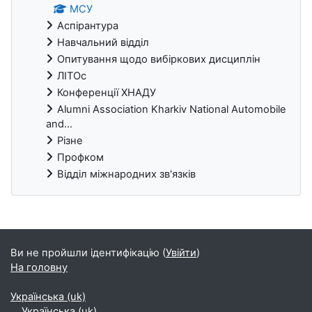
МСУ
Аспірантура
Навчальний відділ
Опитування щодо вибіркових дисциплін
ЛІТОс
Конференції ХНАДУ
Alumni Association Kharkiv National Automobile
and...
Різне
Профком
Відділ міжнародних зв'язків
Блоки
Ви не пройшли ідентифікацію (
Увійти
)
На головну
Українська ‎(uk)‎
Українська ‎(uk)‎