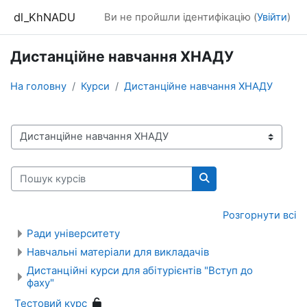
Перейти до головного вмісту
dl_KhNADU
Ви не пройшли ідентифікацію (
Увійти
)
Дистанційне навчання ХНАДУ
На головну
Курси
Дистанційне навчання ХНАДУ
Категорії курсів
Пошук курсів
Пошук курсів
Розгорнути всі
Ради університету
Навчальні матеріали для викладачів
Дистанційні курси для абітурієнтів "Вступ до
фаху"
Тестовий курс