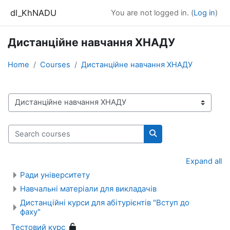
Skip to main content
dl_KhNADU
You are not logged in. (
Log in
)
Дистанційне навчання ХНАДУ
Home
Courses
Дистанційне навчання ХНАДУ
Course categories
Search courses
Search courses
Expand all
Ради університету
Навчальні матеріали для викладачів
Дистанційні курси для абітурієнтів "Вступ до
фаху"
Тестовий курс