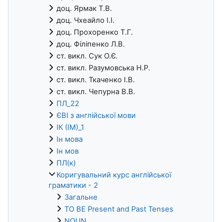
доц. Ярмак Т.В.
доц. Чхеайло І.І.
доц. Прохоренко Т.Г.
доц. Філіпенко Л.В.
ст. викл. Сук О.Є.
ст. викл. Разумовська Н.Р.
ст. викл. Ткаченко І.В.
ст. викл. Чепурна В.В.
ПЛ_22
ЄВІ з англійської мови
ІК (ІМ)_1
Ін мова
Ін мов
ПЛ(к)
Коригувальний курс англійської
граматики - 2
Загальне
TO BE Present and Past Tenses
NOUN