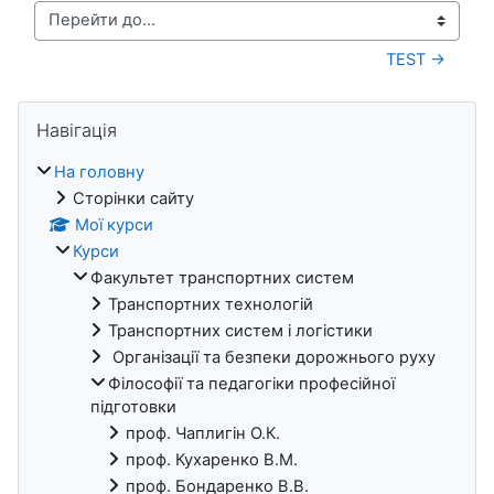
Перейти до...
TEST →
Блоки
Пропустити Навігація
Навігація
На головну
Сторінки сайту
Мої курси
Курси
Факультет транспортних систем
Транспортних технологій
Транспортних систем і логістики
Організації та безпеки дорожнього руху
Філософії та педагогіки професійної
підготовки
проф. Чаплигін О.К.
проф. Кухаренко В.М.
проф. Бондаренко В.В.