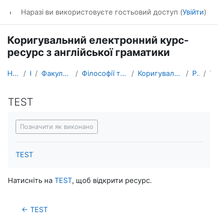
Перейти до головного вмісту
dl_KhNADU
Наразі ви використовуєте гостьовий доступ (
Увійти
)
Коригувальний електронний курс-
ресурс з англійської граматики
На головну
Курси
Факультет транспортних систем
Філософії та педагогіки професійної підготовки
Коригувальний курс англійської граматики - 2
PRONOUNS
TE
TEST
Умови завершення
Позначити як виконано
TEST
Натисніть на
TEST
, щоб відкрити ресурс.
← TEST 