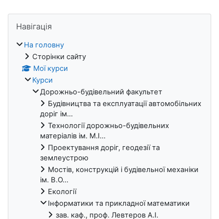
Блоки
Пропустити Навігація
Навігація
На головну
Сторінки сайту
Мої курси
Курси
Дорожньо-будівельний факультет
Будівництва та експлуатації автомобільних
доріг ім...
Технології дорожньо-будівельних
матеріалів ім. М.І...
Проектування доріг, геодезії та
землеустрою
Мостів, конструкцій і будівельної механіки
ім. В.О...
Екології
Інформатики та прикладної математики
зав. каф., проф. Левтеров А.І.