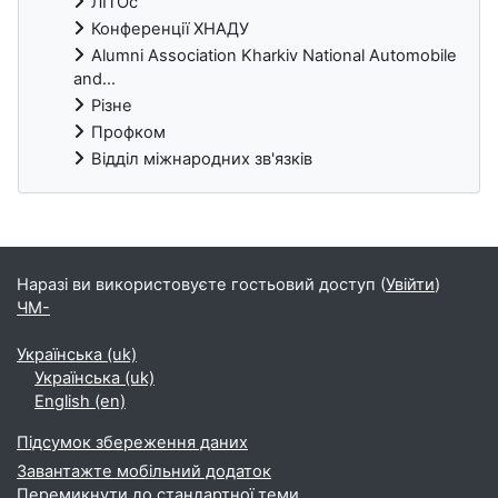
ЛІТОс
Конференції ХНАДУ
Alumni Association Kharkiv National Automobile
and...
Різне
Профком
Відділ міжнародних зв'язків
Блоки
Наразі ви використовуєте гостьовий доступ (
Увійти
)
ЧМ-
Українська ‎(uk)‎
Українська ‎(uk)‎
English ‎(en)‎
Підсумок збереження даних
Завантажте мобільний додаток
Перемикнути до стандартної теми