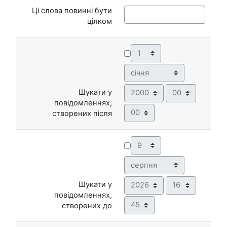
Ці слова повинні бути
цілком
День
Місяць
Рік
Година
Шукати у
повідомленнях,
Хвилина
створених після
День
Місяць
Рік
Година
Шукати у
повідомленнях,
Хвилина
створених до