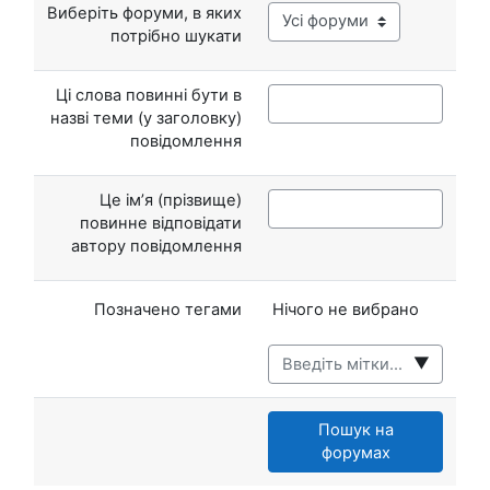
Виберіть форуми, в яких
потрібно шукати
Ці слова повинні бути в
назві теми (у заголовку)
повідомлення
Це ім’я (прізвище)
повинне відповідати
автору повідомлення
Вибрані елементи:
Позначено тегами
Нічого не вибрано
▼
Пошук на
форумах