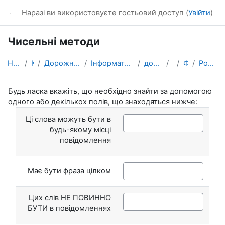
Перейти до головного вмісту
dl_KhNADU
Наразі ви використовуєте гостьовий доступ (
Увійти
)
Чисельні методи
На головну
Курси
Дорожньо-будівельний факультет
Інформатики та прикладної математики
доц. Костікова М.В.
ЧМ-
Форуми
Розширений пошук
Будь ласка вкажіть, що необхідно знайти за допомогою
одного або декількох полів, що знаходяться нижче:
Ці слова можуть бути в
будь-якому місці
повідомлення
Має бути фраза цілком
Цих слів НЕ ПОВИННО
БУТИ в повідомленнях