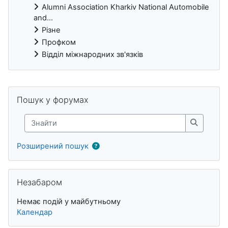
Alumni Association Kharkiv National Automobile
and...
Різне
Профком
Відділ міжнародних зв'язків
Блоки
Пропустити Пошук у форумах
Пошук у форумах
Знайти
Знайти
Розширений пошук
Пропустити Незабаром
Незабаром
Немає подій у майбутньому
Календар