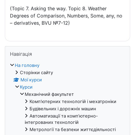
(Topic 7. Asking the way. Topic 8. Weather
Degrees of Comparison, Numbers, Some, any, no
– derivatives, BVU №7-12)
Блоки
Пропустити Навігація
Навігація
На головну
Сторінки сайту
Мої курси
Курси
Механічний факультет
Комп'ютерних технологій і мехатроніки
Будівельних і дорожніх машин
Автоматизації та комп’ютерно-
інтегрованих технологій
Метрології та безпеки життєдіяльності