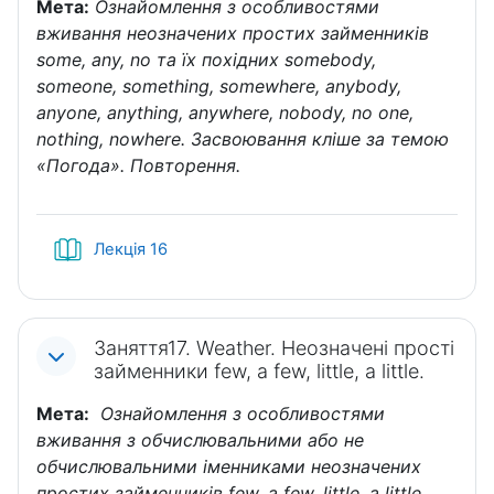
Мета:
Ознайомлення з особливостями
вживання неозначених простих займенників
some, any, no та їх похідних somebody,
someone, something, somewhere, anybody,
anyone, anything, anywhere, nobody, no one,
nothing, nowhere. Засвоювання кліше за темою
«Погода». Повторення.
Книга
Лекція 16
Заняття17. Weather. Неозначені прості
займенники few, a few, little, a little.
Мета:
Ознайомлення з особливостями
вживання з обчислювальними або не
обчислювальними іменниками неозначених
простих займенників few, a few, little, a little.