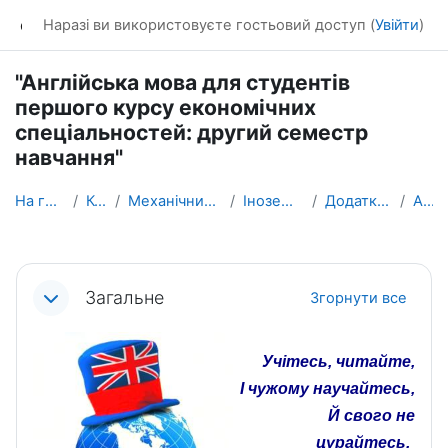
Перейти до головного вмісту
dl_KhNADU
Наразі ви використовуєте гостьовий доступ (
Увійти
)
"Англійська мова для студентів
першого курсу економічних
спеціальностей: другий семестр
навчання"
На головну
Курси
Механічний факультет
Іноземних мов
Додаткові курси
АМЕК
Схема розділу
Загальне
Згорнути все
Учітесь, читайте,
І чужому научайтесь,
Й свого не
цурайтесь.