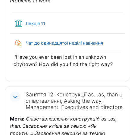
Problems at work.
Книга
Лекція 11
Чат до одинадцятої неділі навчання
‘Have you ever been lost in an unknown
city/town? How did you find the right way?’
Заняття 12. Конструкції as…as, than ц
співставленні, Asking the way,
Management. Executives and directors.
Мета:
Співставлевлення конструкцій as…as,
than. Засвоєння кліше за темою «Як
пройти…».Засвоєння лексики за темою