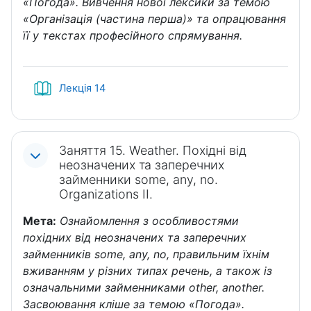
«Погода». Вивчення нової лексики за темою
«Організація (частина перша)» та опрацювання
її у текстах професійного спрямування.
Книга
Лекція 14
Заняття 15. Weather. Похідні від
неозначених та заперечних
займенники some, any, no.
Organizations ІI.
Мета:
Ознайомлення з особливостями
похідних від неозначених та заперечних
займенників some, any, no, правильним їхнім
вживанням у різних типах речень, а також із
означальними займенниками other, another.
Засвоювання кліше за темою «Погода».