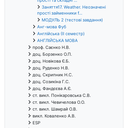
прості та складні ...
Заняття17. Weather. Неозначені
прості займенники f...
МОДУЛЬ 2 (тестові завдання)
Анг-мова Фуб
Англійська (ІІ семестр)
АНГЛІЙСЬКА МОВА
проф. Саєнко Н.В.
доц. Борзенко О.П.
доц. Новікова Є.Б.
доц. Руденко Н.В.
доц. Скрипник Н.С.
доц. Созикіна Г.С.
доц. Фандєєва А.Є.
ст. викл. Понікаровська С.В.
ст. викл. Чевичелова О.О.
ст. викл. Шамрай О.В.
викл. Коваленко А.В.
ESP