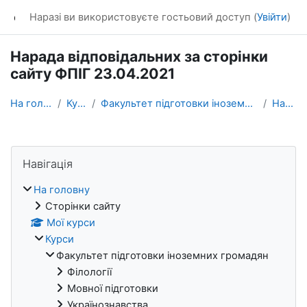
Перейти до головного вмісту
dl_KhNADU
Наразі ви використовуєте гостьовий доступ (
Увійти
)
Нарада відповідальних за сторінки
сайту ФПІГ 23.04.2021
На головну
Курси
Факультет підготовки іноземних громадян
Нарада
Блоки
Пропустити Навігація
Навігація
На головну
Сторінки сайту
Мої курси
Курси
Факультет підготовки іноземних громадян
Філології
Мовної підготовки
Українознавства