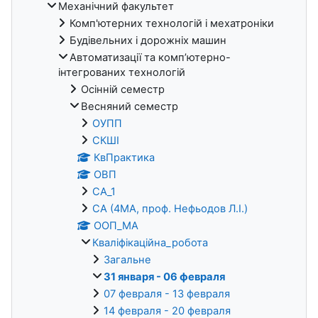
Механічний факультет
Комп'ютерних технологій і мехатроніки
Будівельних і дорожніх машин
Автоматизації та комп’ютерно-
інтегрованих технологій
Осінній семестр
Весняний семестр
ОУПП
СКШІ
КвПрактика
ОВП
СА_1
СА (4МА, проф. Нефьодов Л.І.)
ООП_МА
Кваліфікаційна_робота
Загальне
31 января - 06 февраля
07 февраля - 13 февраля
14 февраля - 20 февраля