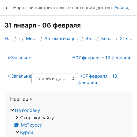
Перейти до головного вмісту
dl_KhNADU
Наразі ви використовуєте гостьовий доступ (
Увійти
)
31 января - 06 февраля
На головну
Курси
Механічний факультет
Автоматизації та комп’ютерно-інтегрованих технологій
Весняний семестр
Кваліфікаційна_робота
31 января - 06 февраля
Схема розділу
←
Загальне
→
07 февраля - 13 февраля
←
Загальне
→
07 февраля - 13
февраля
Блоки
Пропустити Навігація
Навігація
На головну
Сторінки сайту
Мої курси
Курси