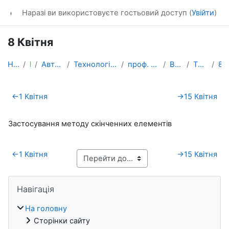
Перейти до головного вмісту
dl_KhNADU
Наразі ви використовуєте гостьовий доступ (
Увійти
)
8 Квітня
На головну
Курси
Автомобільний факультет
Технології машинобудування та ремонту машин
проф. Дубінін Євген Олександрович
Весінній семестр
ТМНТ (Дубінін Є.О.)
8 Квітня
Схема розділу
←
1 Квітня
→
15 Квітня
Застосування методу скінченних елементів
←
1 Квітня
→
15 Квітня
Блоки
Пропустити Навігація
Навігація
На головну
Сторінки сайту