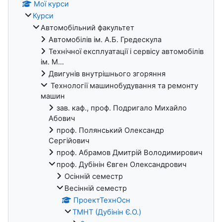
Мої курси
Курси
Автомобільний факультет
Автомобілів ім. А.Б. Гредескула
Технічної експлуатації і сервісу автомобілів
ім. М...
Двигунів внутрішнього згоряння
Технології машинобудування та ремонту
машин
зав. каф., проф. Подригало Михайло
Абович
проф. Полянський Олександр
Сергійович
проф. Абрамов Дмитрій Володимирович
проф. Дубінін Євген Олександрович
Осінній семестр
Весінній семестр
ПроектТехнОсн
ТМНТ (Дубінін Є.О.)