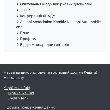
Опитування щодо вибіркових дисциплін
ЛІТОс
Конференції ХНАДУ
Alumni Association Kharkiv National Automobile
and...
Різне
Профком
Відділ міжнародних зв'язків
Блоки
Наразі ви використовуєте гостьовий доступ (
Увійти
)
На головну
Українська ‎(uk)‎
Українська ‎(uk)‎
English ‎(en)‎
Підсумок збереження даних