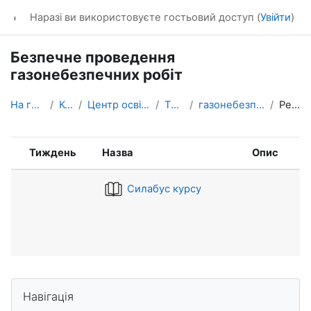
Перейти до головного вмісту
dl_KhNADU
Наразі ви використовуєте гостьовий доступ (
Увійти
)
Безпечне проведення
газонебезпечних робіт
На головну
Курси
Центр освітніх послуг
ТРДК-ІК
газонебезпечні роботи
Ресурси
Тиждень
Назва
Опис
Силабус курсу
Блоки
Пропустити Навігація
Навігація