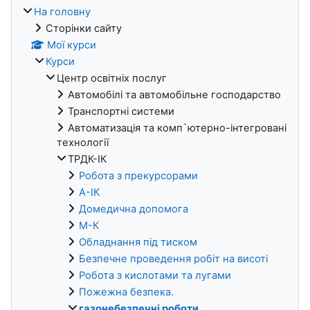
На головну
Сторінки сайту
Мої курси
Курси
Центр освітніх послуг
Автомобілі та автомобільне господарство
Транспортні системи
Автоматизація та комп`ютерно-інтегровані
технології
ТРДК-ІК
Робота з прекурсорами
А-ІК
Домедична допомога
М-К
Обладнання під тиском
Безпечне проведення робіт на висоті
Робота з кислотами та лугами
Пожежна безпека.
газонебезпечні роботи