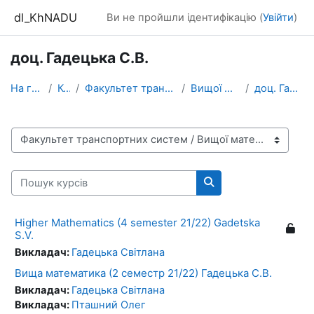
Перейти до головного вмісту
dl_KhNADU
Ви не пройшли ідентифікацію (
Увійти
)
доц. Гадецька С.В.
На головну
Курси
Факультет транспортних систем
Вищої математики
доц. Гадецька С.В.
Категорії курсів
Пошук курсів
Пошук курсів
Higher Mathematics (4 semester 21/22) Gadetska
S.V.
Викладач:
Гадецька Світлана
Вища математика (2 семестр 21/22) Гадецька С.В.
Викладач:
Гадецька Світлана
Викладач:
Пташний Олег