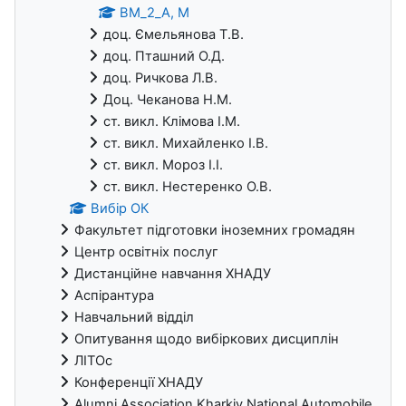
ВМ_2_А, М
доц. Ємельянова Т.В.
доц. Пташний О.Д.
доц. Ричкова Л.В.
Доц. Чеканова Н.М.
ст. викл. Клімова І.М.
ст. викл. Михайленко І.В.
ст. викл. Мороз І.І.
ст. викл. Нестеренко О.В.
Вибір ОК
Факультет підготовки іноземних громадян
Центр освітніх послуг
Дистанційне навчання ХНАДУ
Аспірантура
Навчальний відділ
Опитування щодо вибіркових дисциплін
ЛІТОс
Конференції ХНАДУ
Alumni Association Kharkiv National Automobile