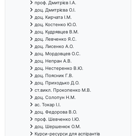
проф. Дмитрієв І.А.
доц. Дмитрієва О.І.
доц. Кирчата І.М.
доц. Костенко Ю.О.
доц. Кудрявцев В.М.
доц. Левченко Я.С.
доц. Лисенко А.О.
доц. Мордовцев О.С.
доц. Непран А.В.
доц. Нестеренко В.Ю.
доц. Поясник Г.В.
доц. Приходько Д.О.
ст.викл. Прокопенко М.В.
доц. Солопун Н.М.
ас. Токар І.І.
доц. Федорова В.О.
проф. Шевченко І.Ю.
доц. Шершенюк О.М.
Курси-ресурси для аспірантів