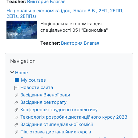
Teacher:
Виктория Благая
Національна економіка (доц. Блага В.В., 2ЕП, 2ЕПП,
2ЕПз, 2ЕППз)
Національна економіка для
спеціальності 051 "Економіка"
Teacher:
Виктория Благая
Blocks
Skip Navigation
Navigation
Home
My courses
Новости сайта
Засідання Вченої ради
Засідання ректорату
Конференція трудового колективу
Технологія розробки дистанційного курсу 2023
Засідання стипендіальної комісії
Підготовка дистанційних курсів