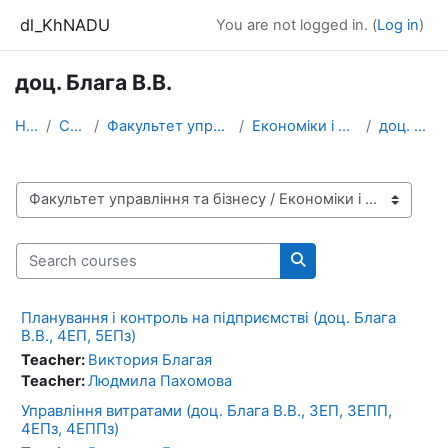
Skip to main content
dl_KhNADU
You are not logged in. (
Log in
)
доц. Блага В.В.
Home
Courses
Факультет управління та бізнесу
Економіки i підприємництва
доц. Блага В.В.
Course categories
Search courses
Search courses
Планування і контроль на підприємстві (доц. Блага
В.В., 4ЕП, 5ЕПз)
Teacher:
Виктория Благая
Teacher:
Людмила Пахомова
Управління витратами (доц. Блага В.В., 3ЕП, 3ЕПП,
4ЕПз, 4ЕППз)