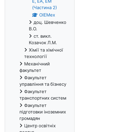
Е, ЕА, ЕМ
(Частина 2)
ОІЕМех
доц. Шевченко
В.О.
ст. викл.
Козачок Л.М.
Хімії та хімічної
технології
Механічний
факультет
Факультет
управління та бізнесу
Факультет
транспортних систем
Факультет
підготовки іноземних
громадян
Центр освітніх