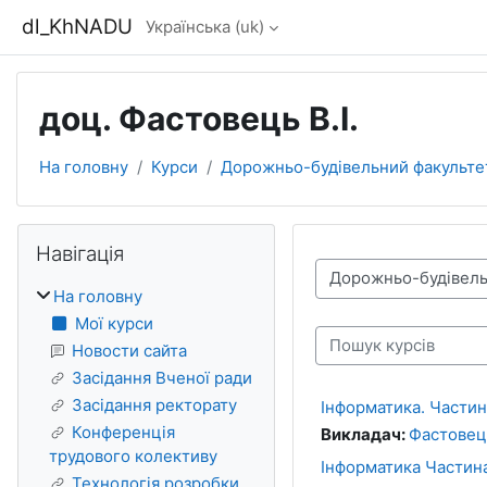
Перейти до головного вмісту
dl_KhNADU
Українська ‎(uk)‎
доц. Фастовець В.І.
На головну
Курси
Дорожньо-будівельний факульте
Блоки
Пропустити Навігація
Навігація
Категорії курсів
На головну
Мої курси
Пошук курсів
Новости сайта
Засідання Вченої ради
Засідання ректорату
Інформатика. Частина
Конференція
Викладач:
Фастовец
трудового колективу
Інформатика Частина 
Технологія розробки