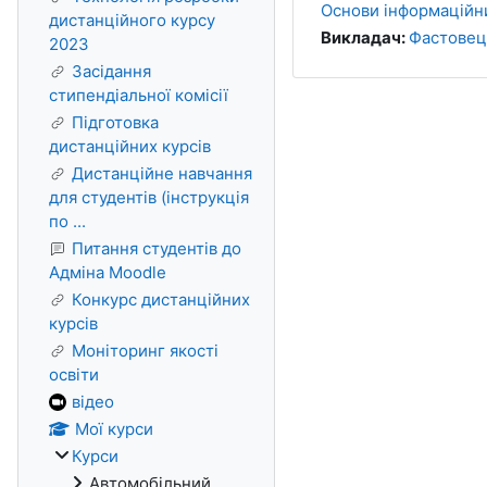
Основи інформаційни
дистанційного курсу
Викладач:
Фастовец
2023
Засідання
стипендіальної комісії
Підготовка
дистанційних курсів
Дистанційне навчання
для студентів (інструкція
по ...
Питання студентів до
Адміна Moodle
Конкурс дистанційних
курсів
Моніторинг якості
освіти
відео
Мої курси
Курси
Автомобільний