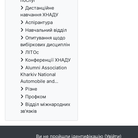
послуг
Дистанційне
навчання ХНАДУ
Аспірантура
Навчальний відділ
Опитування щодо
вибіркових дисциплін
ЛІТОс
Конференції ХНАДУ
Alumni Association
Kharkiv National
Automobile and...
Різне
Профком
Відділ міжнародних
зв'язків
Ви не пройшли ідентифікацію (
Увійти
)