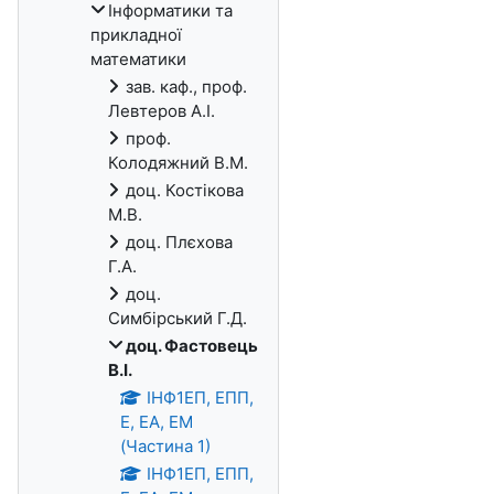
Інформатики та
прикладної
математики
зав. каф., проф.
Левтеров А.І.
проф.
Колодяжний В.М.
доц. Костікова
М.В.
доц. Плєхова
Г.А.
доц.
Симбірський Г.Д.
доц. Фастовець
В.І.
ІНФ1ЕП, ЕПП,
Е, ЕА, ЕМ
(Частина 1)
ІНФ1ЕП, ЕПП,