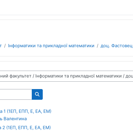
т
Інформатики та прикладної математики
доц. Фастовець
Пошук курсів
 1 (1ЕП, ЕПП, Е, ЕА, ЕМ)
ь Валентина
2 (1ЕП, ЕПП, Е, ЕА, ЕМ)